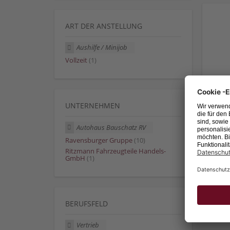
ART DER ANSTELLUNG
Aushilfe / Minijob
Vollzeit
(1)
UNTERNEHMEN
Autohaus Bauschatz RV
Ravensburger Gruppe
(10)
Ritzmann Fahrzeugteile Handels-
GmbH
(1)
BERUFSFELD
Vertrieb