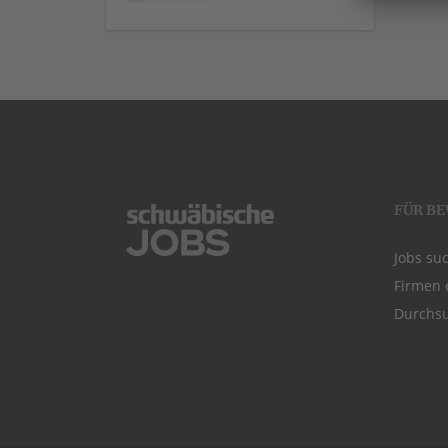
FÜR B
Jobs su
Firmen 
Durchsu