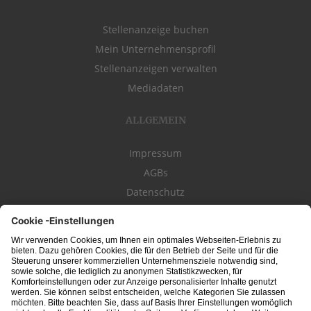
Stellenanzeige buchen
Mein Unternehmensprofil
Stellenanzeigen verwalten
Mediadaten
ALLGEMEIN
Impressum
AGBs
Datenschutz
Kontakt
schwäbischeJOBS - die Stellenbörse für die Region
Bodensee
, Schwaben,
Ostalb
und
Allgäu
. Alle Jobs im Süden!