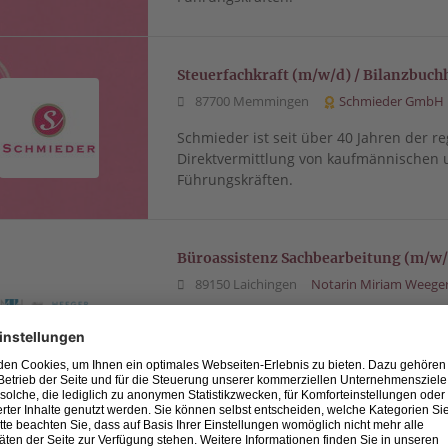
Steuerfachkraft (m/w/d) / Bilanzbuch
87700 Memmingen
Schmieder GmbH
Schmieder ist seit über 40 Jahren der re
Direktvermittlung von kaufmännischen 
Führungskräften.
Büroassistenz Sachbearbeitung (m/w/
89150 Laichingen
Notarin Miriam Weege
Wir suchen Unterstützung!Unser Team d
sucht ab sofort eine
Schreibkraft (m/w/d)