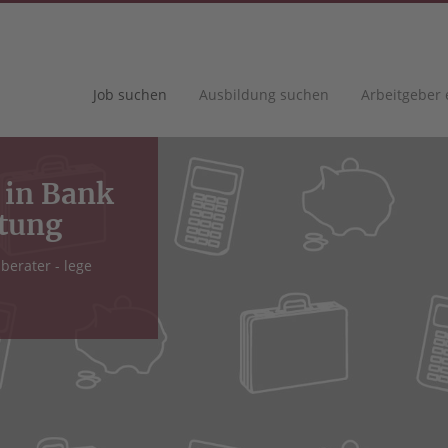
Job suchen
Ausbildung suchen
Arbeitgeber
e in Bank
stung
erater - lege