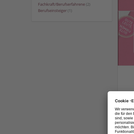
Fachkraft/Berufserfahrene
(2)
Berufseinsteiger
(1)