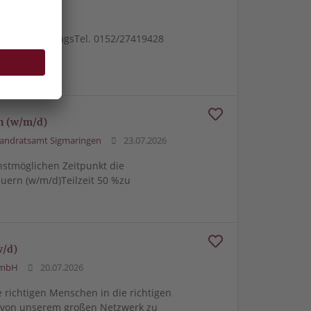
24.07.2026
ob oder halbtagsTel. 0152/27419428
n (w/m/d)
andratsamt Sigmaringen
23.07.2026
hstmöglichen Zeitpunkt die
uern (w/m/d)Teilzeit 50 %zu
w/d)
GmbH
20.07.2026
e richtigen Menschen in die richtigen
m von unserem großen Netzwerk zu