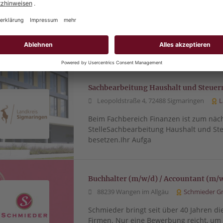
78532 Tuttlingen
Tel. 0152/27419428
Suche Schreibkraftfür Büro in TUTMinij
Sachbearbeitung Haushalt und Steuer
Leopoldstraße 4, 72488 Sigmaringen
L
Beim Fachbereich Finanzen ist zum näc
StelleSachbearbeitung Haushalt und Ste
besetzen.Ihr Aufga
Buchhalter (m/w/d) / Accountant (m/
88239 Wangen im Allgäu
Schmieder 
Schmieder bringt seit über 40 Jahren di
Firmen. Nur eine Bewerbung reicht, u