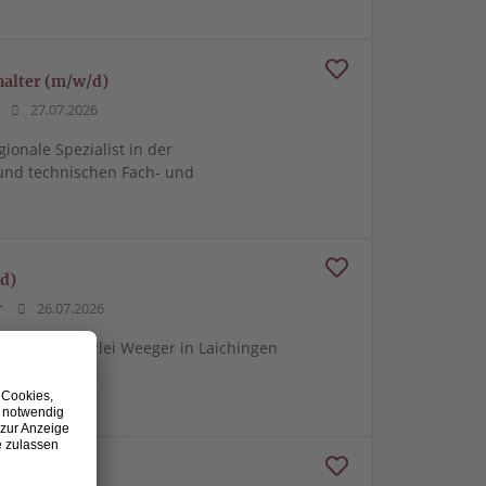
halter (m/w/d)
27.07.2026
gionale Spezialist in der
und technischen Fach- und
d)
r
26.07.2026
er Notarkanzlei Weeger in Laichingen