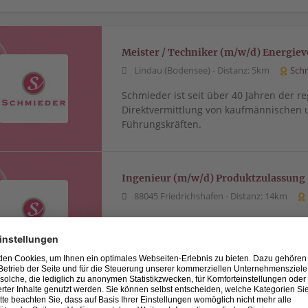
Meister / Techniker (m/w/d) Energie
Lindau (Bodensee) -
Distanz: 5km
Sch
Schmieder ist seit über 40 Jahren der re
Direktvermittlung von kaufmännischen 
Führungskräften.
Ingenieur (m/w/d) Produktzulassung
88045 Friedrichshafen -
Distanz: 14km
Schmieder bringt seit über 40 Jahren di
Firmen. Nur eine Bewerbung reicht, u
profitieren.
Projektleiter (m/w/d) SHK