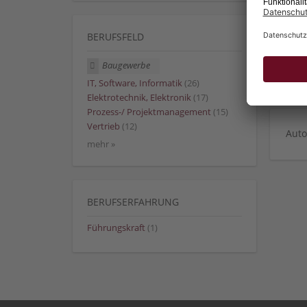
BERUFSFELD
Baugewerbe
IT, Software, Informatik
(26)
Elektrotechnik, Elektronik
(17)
Prozess-/ Projektmanagement
(15)
Vertrieb
(12)
Auto
mehr »
BERUFSERFAHRUNG
Führungskraft
(1)