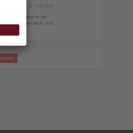
hmieder GmbH
11.07.2026
gionale Spezialist in der
und technischen Fach- und
vieren!