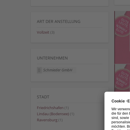
ART DER ANSTELLUNG
Vollzeit
(3)
UNTERNEHMEN
Schmieder GmbH
STADT
Friedrichshafen
(1)
Lindau (Bodensee)
(1)
Ravensburg
(1)