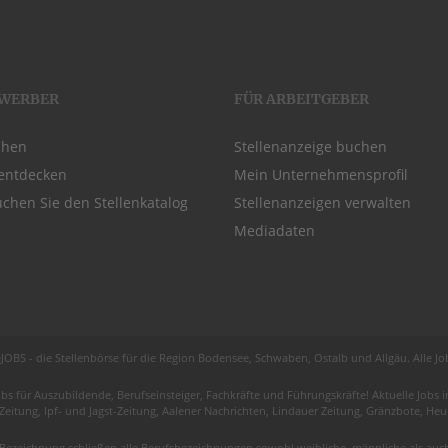
EWERBER
FÜR ARBEITGEBER
chen
Stellenanzeige buchen
entdecken
Mein Unternehmensprofil
chen Sie den Stellenkatalog
Stellenanzeigen verwalten
Mediadaten
JOBS - die Stellenbörse für die Region
Bodensee
, Schwaben,
Ostalb
und
Allgäu
. Alle J
obs für
Auszubildende
, Berufseinsteiger, Fachkräfte und Führungskräfte! Aktuelle Jobs
 Zeitung, Ipf- und Jagst-Zeitung, Aalener Nachrichten, Lindauer Zeitung, Gränzbote, H
Bezeichnung schließen alle Berufsbezeichnungen sowohl weibliche, männliche als auch 