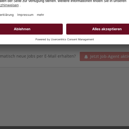
88214 Ravensburg -
Distanz: 19km
Sc
Schmieder ist seit über 40 Jahren der re
Direktvermittlung von kaufmännischen 
Führungskräften.
matisch neue Jobs per E-Mail erhalten?
Jetzt Job-Agent akti