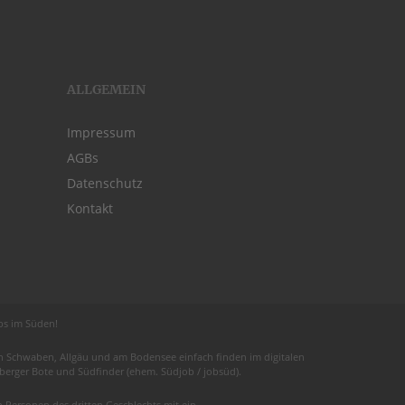
ALLGEMEIN
Impressum
AGBs
Datenschutz
Kontakt
obs im Süden!
 in Schwaben,
Allgäu
und am
Bodensee
einfach finden im digitalen
euberger Bote und
Südfinder
(ehem. Südjob / jobsüd).
Personen des dritten Geschlechts mit ein.