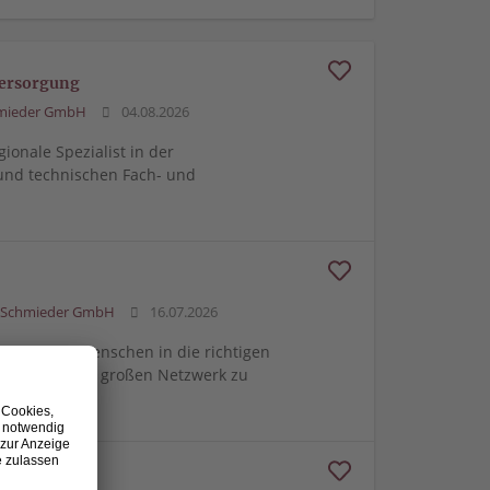
versorgung
mieder GmbH
04.08.2026
gionale Spezialist in der
und technischen Fach- und
Schmieder GmbH
16.07.2026
e richtigen Menschen in die richtigen
m von unserem großen Netzwerk zu