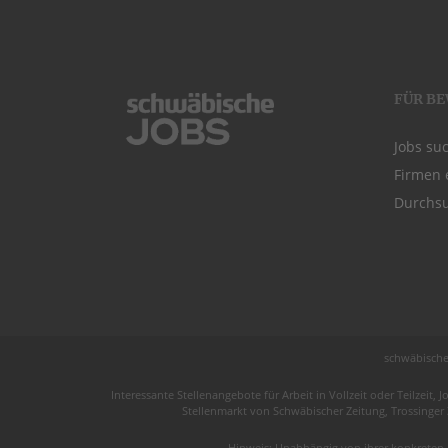
FÜR B
Jobs su
Firmen 
Durchsu
schwäbische
Interessante Stellenangebote für Arbeit in
Vollzeit
oder
Teilzeit
, J
Stellenmarkt von
Schwäbischer Zeitung
, Trossinger
Hinweis: Unabhängig von ihrer konkreten 