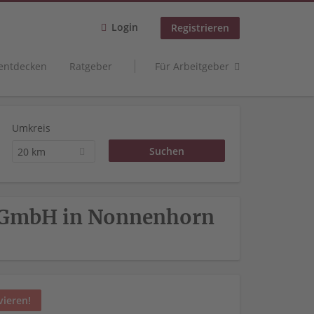
Login
Registrieren
 entdecken
Ratgeber
Für Arbeitgeber
Umkreis
20 km
r GmbH in Nonnenhorn
vieren!