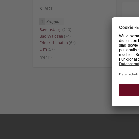
STADT
Burgau
Ravensburg
(213)
Bad Waldsee
(74)
Friedrichshafen
(64)
Ulm
(57)
mehr »