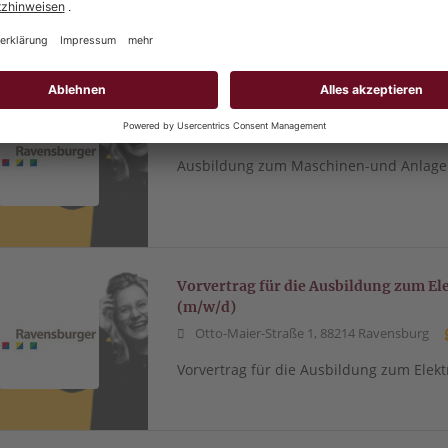
Ausbildung zum Maschinen-und Anla
Otto-Maier-Straße 1, 88214 Ravensburg
Ausbildung zum Maschinen-und Anlagen
Vorvertrag für die Ausbildung zum El
(m/w/d)
Otto-Maier-Straße 1, 88214 Ravensburg
Vorvertrag für die Ausbildung zum Elekt