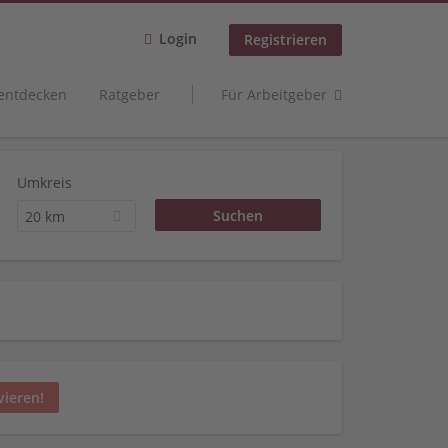
Login
Registrieren
 entdecken
Ratgeber
Für Arbeitgeber
Umkreis
20 km
vieren!