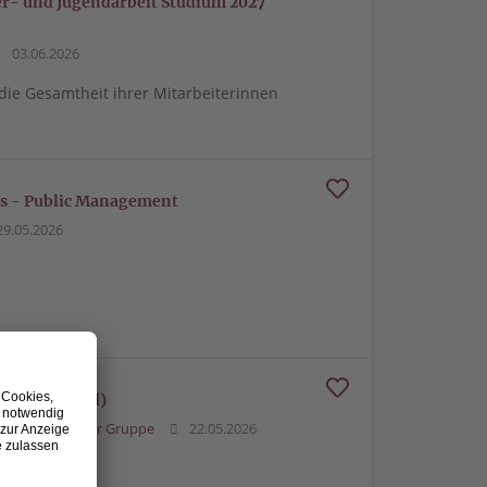
der- und Jugendarbeit Studium 2027
03.06.2026
 die Gesamtheit ihrer Mitarbeiterinnen
ts - Public Management
9.05.2026
 2027 (m/w/d)
Ravensburger Gruppe
22.05.2026
027 (m/w/d)