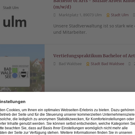
Bachelor of Arts - Soziale Arbeit Kin
(m/w/d)
Marktplatz 1, 89073 Ulm
Stadt Ulm
Unsere Stadtverwaltung ist so stark wie
und Mitarbeiter.
Vertiefungspraktikum Bachelor of Ar
Bad Waldsee
Stadt Bad Waldsee
2
Ausbildung zum Industriemechaniker
Otto-Maier-Straße 1, 88214 Ravensburg
Ausbildung zum Industriemechaniker 2