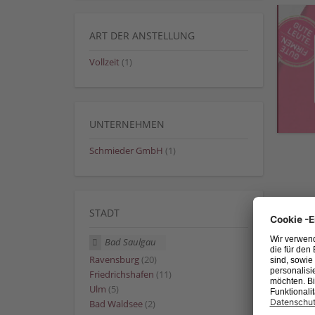
ART DER ANSTELLUNG
Vollzeit
(1)
UNTERNEHMEN
Schmieder GmbH
(1)
STADT
Bad Saulgau
Ravensburg
(20)
Friedrichshafen
(11)
Ulm
(5)
Bad Waldsee
(2)