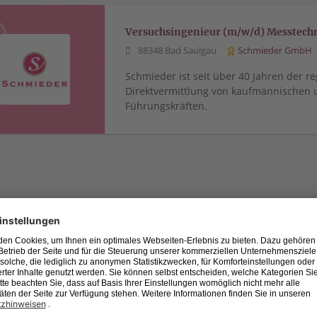
Versuchsingenieur (m/w/d) Messtech
88348 Bad Saulgau
Schmieder GmbH
Schmieder ist seit über 40 Jahren der re
Direktvermittlung von kaufmännischen 
Führungskräften.