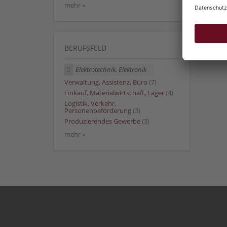
mehr »
BERUFSFELD
Elektrotechnik, Elektronik
Verwaltung, Assistenz, Büro
(7)
Einkauf, Materialwirtschaft, Lager
(4)
Logistik, Verkehr,
Personenbeförderung
(3)
Produzierendes Gewerbe
(3)
mehr »