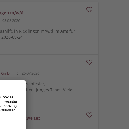
lingen m/w/d
03.08.2026
ushilfe in Riedlingen m/w/d im Amt für
 2026-89-24
o. GmbH
26.07.2026
urmeltier“?Krisenfester,
rtliches Arbeiten. Junges Team. Viele
mit Perspektive auf