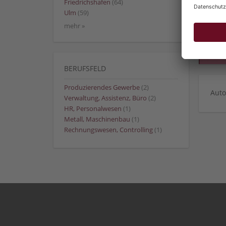
Friedrichshafen
(64)
Ulm
(59)
mehr »
BERUFSFELD
Produzierendes Gewerbe
(2)
Auto
Verwaltung, Assistenz, Büro
(2)
HR, Personalwesen
(1)
Metall, Maschinenbau
(1)
Rechnungswesen, Controlling
(1)