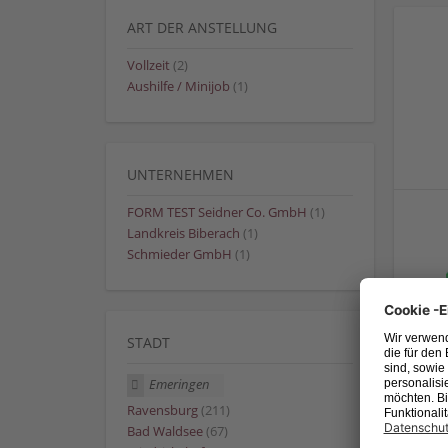
ART DER ANSTELLUNG
Vollzeit
(2)
Aushilfe / Minijob
(1)
UNTERNEHMEN
FORM TEST Seidner Co. GmbH
(1)
Landkreis Biberach
(1)
Schmieder GmbH
(1)
STADT
Emeringen
Ravensburg
(211)
Bad Waldsee
(67)