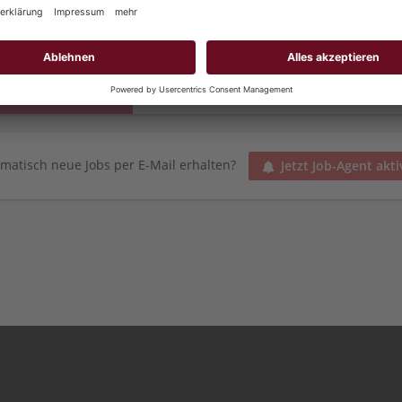
88499 Emeringen
Schmieder GmbH
Schmieder bringt seit über 40 Jahren di
Firmen. Nur eine Bewerbung reicht, u
profitieren.
matisch neue Jobs per E-Mail erhalten?
Jetzt Job-Agent akti