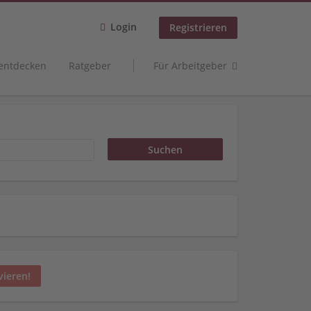
Login
Registrieren
 entdecken
Ratgeber
Für Arbeitgeber
vieren!