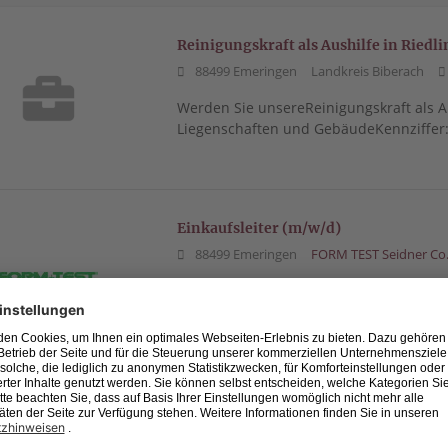
Reinigungskraft als Aushilfe in Ried
88499 Emeringen
Landkreis Biberach
Werden Sie unsereReinigungskraft als A
Liegenschaften und GebäudeKennziffer:
Einkaufsleiter (m/w/d)
88499 Emeringen
FORM TEST Seidner C
Keine Lust auf „Und täglich grüßt das M
abwechslungsreicher Job. Eigenverantwo
Extras zum attraktiven Gehalt.
Fertigungsleiter (m/w/d) Zerspanung 
Geschäftsübernahme