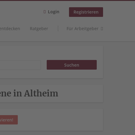
Login
Registrieren
 entdecken
Ratgeber
Für Arbeitgeber
ene in Altheim
vieren!