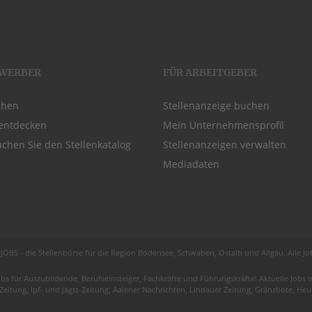
EWERBER
FÜR ARBEITGEBER
chen
Stellenanzeige buchen
entdecken
Mein Unternehmensprofil
chen Sie den Stellenkatalog
Stellenanzeigen verwalten
Mediadaten
JOBS - die Stellenbörse für die Region
Bodensee
, Schwaben,
Ostalb
und
Allgäu
. Alle J
obs für
Auszubildende
, Berufseinsteiger, Fachkräfte und Führungskräfte! Aktuelle Jobs
 Zeitung, Ipf- und Jagst-Zeitung, Aalener Nachrichten, Lindauer Zeitung, Gränzbote, H