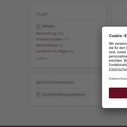
STADT
Altheim
Ravensburg
(24)
Friedrichshafen
(11)
Bad Waldsee
(4)
Leutkirch im Allgäu
(4)
mehr »
BERUFSERFAHRUNG
Fachkraft/Berufserfahrene