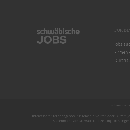
FÜR B
Jobs su
Firmen 
Durchsu
schwäbische
Interessante Stellenangebote für Arbeit in
Vollzeit
oder
Teilzeit
, J
Stellenmarkt von
Schwäbischer Zeitung
, Trossinger