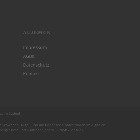
ALLGEMEIN
Impressum
AGBs
Datenschutz
Kontakt
obs im Süden!
 in Schwaben,
Allgäu
und am
Bodensee
einfach finden im digitalen
euberger Bote und
Südfinder
(ehem. Südjob / jobsüd).