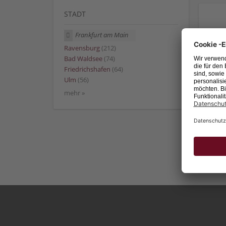
STADT
Frankfurt am Main
Ravensburg
(212)
Bad Waldsee
(74)
Friedrichshafen
(64)
Ulm
(56)
mehr »