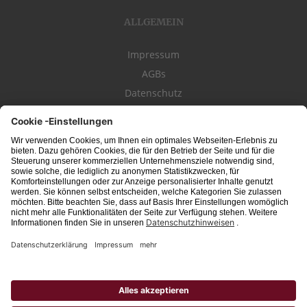
ALLGEMEIN
Impressum
AGBs
Datenschutz
Kontakt
schwäbischeJOBS - die Stellenbörse für die Region
Bodensee
, Schwaben,
Ostalb
und
Allgäu
. Alle Jobs im Süden!
Interessante Stellenangebote für Arbeit in
Vollzeit
oder
Teilzeit
, Jobs für
Auszubildende
, Berufseinsteiger, Fachkräfte und Führungskräfte! Aktuelle
Jobs in Schwaben,
Allgäu
und am
Bodensee
einfach finden im digitalen
Stellenmarkt von
Schwäbischer Zeitung
, Trossinger Zeitung, Ipf- und Jagst-
Zeitung, Aalener Nachrichten, Lindauer Zeitung, Gränzbote, Heuberger Bote
und
Südfinder
(ehem. Südjob / jobsüd).