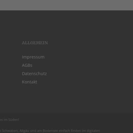
ALLGEMEIN
Impressum
AGBs
Datenschutz
Kontakt
obs im Süden!
 in Schwaben,
Allgäu
und am
Bodensee
einfach finden im digitalen