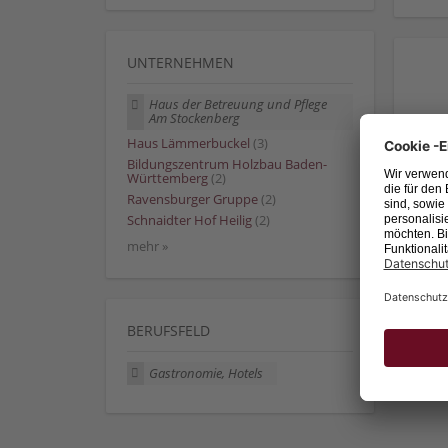
UNTERNEHMEN
Haus der Betreuung und Pflege
Am Stockenberg
Haus Lämmerbuckel
(3)
Bildungszentrum Holzbau Baden-
Württemberg
(2)
Ravensburger Gruppe
(2)
Schnaidter Hof Heilig
(2)
mehr »
BERUFSFELD
Gastronomie, Hotels