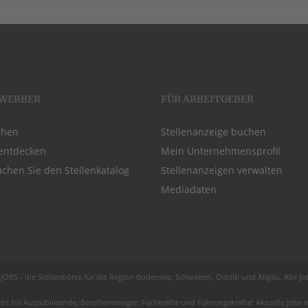
EWERBER
FÜR ARBEITGEBER
chen
Stellenanzeige buchen
entdecken
Mein Unternehmensprofil
chen Sie den Stellenkatalog
Stellenanzeigen verwalten
Mediadaten
JOBS - die Stellenbörse für die Region
Bodensee
, Schwaben,
Ostalb
und
Allgäu
. Alle J
obs für
Auszubildende
, Berufseinsteiger, Fachkräfte und Führungskräfte! Aktuelle Jobs