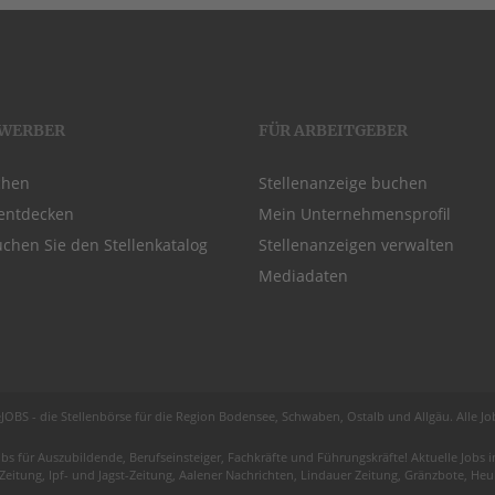
EWERBER
FÜR ARBEITGEBER
chen
Stellenanzeige buchen
entdecken
Mein Unternehmensprofil
chen Sie den Stellenkatalog
Stellenanzeigen verwalten
Mediadaten
JOBS - die Stellenbörse für die Region
Bodensee
, Schwaben,
Ostalb
und
Allgäu
. Alle J
obs für
Auszubildende
, Berufseinsteiger, Fachkräfte und Führungskräfte! Aktuelle Jobs
 Zeitung, Ipf- und Jagst-Zeitung, Aalener Nachrichten, Lindauer Zeitung, Gränzbote, H