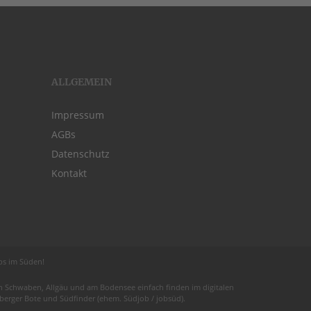
ALLGEMEIN
Impressum
AGBs
Datenschutz
Kontakt
obs im Süden!
 in Schwaben,
Allgäu
und am
Bodensee
einfach finden im digitalen
euberger Bote und
Südfinder
(ehem. Südjob / jobsüd).