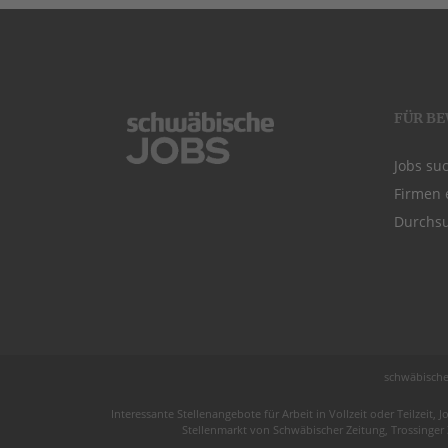
FÜR B
Jobs su
Firmen 
Durchsu
schwäbische
Interessante Stellenangebote für Arbeit in
Vollzeit
oder
Teilzeit
, J
Stellenmarkt von
Schwäbischer Zeitung
, Trossinger