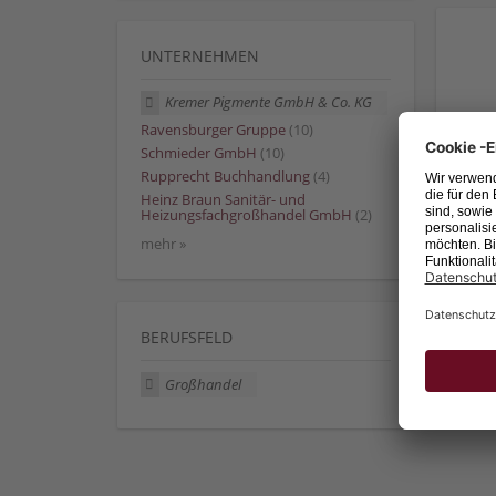
UNTERNEHMEN
Kremer Pigmente GmbH & Co. KG
Ravensburger Gruppe
(10)
Schmieder GmbH
(10)
Rupprecht Buchhandlung
(4)
Heinz Braun Sanitär- und
Heizungsfachgroßhandel GmbH
(2)
mehr »
BERUFSFELD
Großhandel