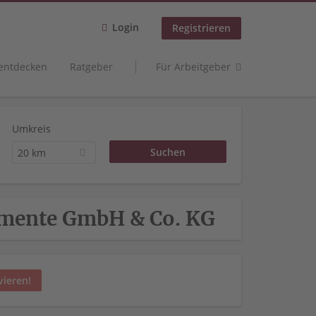
Login
Registrieren
 entdecken
Ratgeber
Für Arbeitgeber
Umkreis
20 km
gmente GmbH & Co. KG
vieren!