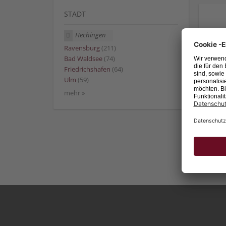
STADT
Hechingen
Ravensburg
(211)
Bad Waldsee
(74)
Friedrichshafen
(64)
Ulm
(59)
mehr »