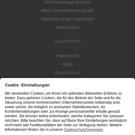
Stellenanzeige buchen
Mein Unternehmensprofil
Stellenanzeigen verwalten
Mediadaten
ALLGEMEIN
Impressum
AGBs
Datenschutz
Kontakt
schwäbischeJOBS - die Stellenbörse für die Region
Bodensee
, Schwaben,
Ostalb
und
Allgäu
. Alle Jobs im Süden!