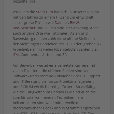
bezahlte Jobs.
Vor allem die
Stadt Ulm
hat sich in unserer Region
mit den Jahren zu einem IT-Zentrum entwickelt,
selbst große Firmen wie
Daimler
,
BMW
,
Rödl&Partner
und Fujitsu sind hier ansässig. Aber
auch andere Orte wie Tuttlingen, Aalen und
Ravensburg melden zahlreiche offene Stellen in
den vielfältigen Bereichen der IT. Zu den großen IT-
Arbeitgebern mit vielen Jobangeboten zählen u.a.
IFM
, Continental, Airbus und ZF.
Auf Bewerber wartet eine vernetzte Karriere mit
vielen Facetten - die offenen Stellen sind von
Software- und Frontend-Entwickler über IT Support
und IT Beratung bis hin zu Projektmanagement
und SCRUM wirklich breit gefächert. So vielfältig
wie die Tätigkeiten im Bereich EDV sind auch die
zum Einsatz kommenden Techniken - am
bekanntesten sind wohl mittlerweile die
“herkömmlichen” Code- und Programmiersprachen
wie HTML, CSS und Javascript bzw. Java, C#, C++,