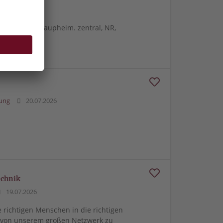
20.07.2026
nd Pflege in Laupheim. zentral, NR,
50837
ung
20.07.2026
echnik
19.07.2026
e richtigen Menschen in die richtigen
m von unserem großen Netzwerk zu