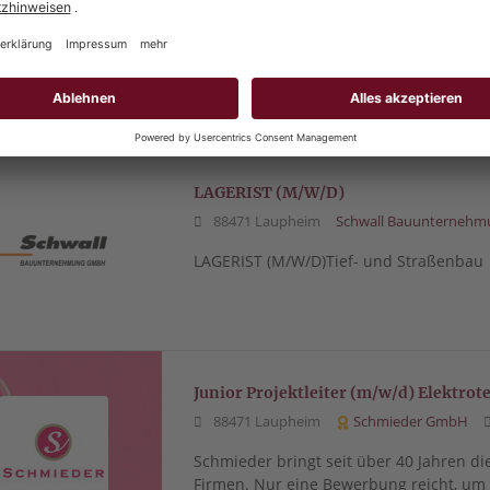
88471 Laupheim
Tel. 0151/40750837
Freundliche Hilfe gesuchtfür Haushalt u
Minijob. Herzlichen Dank.Tel. 0151/407
LAGERIST (M/W/D)
88471 Laupheim
Schwall Bauunternehm
LAGERIST (M/W/D)Tief- und Straßenbau
Junior Projektleiter (m/w/d) Elektrot
88471 Laupheim
Schmieder GmbH
Schmieder bringt seit über 40 Jahren di
Firmen. Nur eine Bewerbung reicht, u