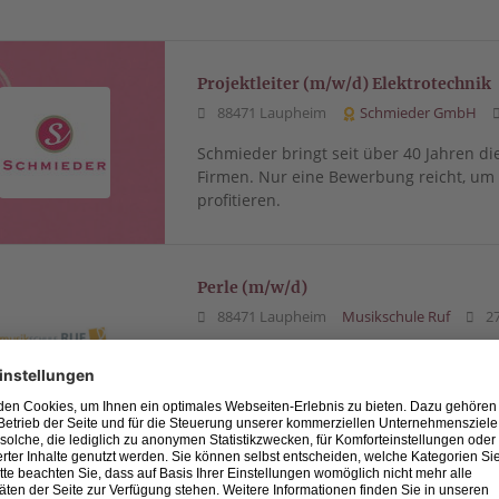
Projektleiter (m/w/d) Elektrotechnik
88471 Laupheim
Schmieder GmbH
Schmieder bringt seit über 40 Jahren di
Firmen. Nur eine Bewerbung reicht, u
profitieren.
Perle (m/w/d)
88471 Laupheim
Musikschule Ruf
27
Musikschule RufPerle gesuchtzur Reini
vormittags je ca. 2 StundenFerien = Url
Hilfe (m/w/d) Haushalt und Pflege