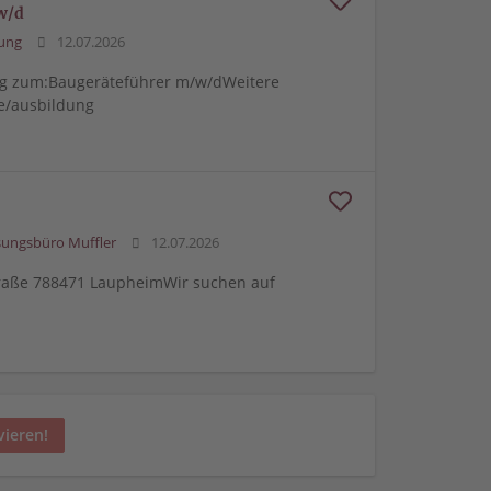
w/d
ung
12.07.2026
ng zum:Baugeräteführer m/w/dWeitere
e/ausbildung
sungsbüro Muffler
12.07.2026
traße 788471 LaupheimWir suchen auf
vieren!