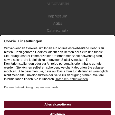
ALLGEMEIN
Impressum
AGBs
Datenschutz
Kontakt
schwäbischeJOBS - die Stellenbörse für die Region
Bodensee
, Schwaben,
Ostalb
und
Allgäu
. Alle Jobs im Süden!
Interessante Stellenangebote für Arbeit in
Vollzeit
oder
Teilzeit
, Jobs für
Auszubildende
, Berufseinsteiger, Fachkräfte und Führungskräfte! Aktuelle
Jobs in Schwaben,
Allgäu
und am
Bodensee
einfach finden im digitalen
Stellenmarkt von
Schwäbischer Zeitung
, Trossinger Zeitung, Ipf- und Jagst-
Zeitung, Aalener Nachrichten, Lindauer Zeitung, Gränzbote, Heuberger Bote
und
Südfinder
(ehem. Südjob / jobsüd).
Hinweis: Unabhängig von ihrer konkreten Bezeichnung schließen alle