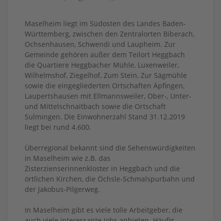
Maselheim liegt im Südosten des Landes Baden-
Württemberg, zwischen den Zentralorten Biberach,
Ochsenhausen, Schwendi und Laupheim. Zur
Gemeinde gehören außer dem Teilort Heggbach
die Quartiere Heggbacher Mühle, Luxenweiler,
Wilhelmshof, Ziegelhof, Zum Stein, Zur Sägmühle
sowie die eingegliederten Ortschaften Äpfingen,
Laupertshausen mit Ellmannsweiler, Ober-, Unter-
und Mittelschnaitbach sowie die Ortschaft
Sulmingen. Die Einwohnerzahl Stand 31.12.2019
liegt bei rund 4.600.
Überregional bekannt sind die Sehenswürdigkeiten
in Maselheim wie z.B. das
Zisterzienserinnenkloster in Heggbach und die
örtlichen Kirchen, die Öchsle-Schmalspurbahn und
der Jakobus-Pilgerweg.
In Maselheim gibt es viele tolle Arbeitgeber, die
auch viele interessante Jobs anbieten. Häufig