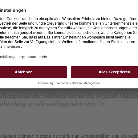
Führungskräften.
Steuerfachangestellter (m/w/d)
88512 Mengen
Schmieder GmbH
Schmieder ist seit über 40 Jahren der re
Direktvermittlung von kaufmännischen 
Führungskräften.
 Mengen ist der schönste Ort in der Gegend. Man ha
nbindung an alle umliegenden Orte ! «
e Region Mengen bietet eine Vielfalt an Arbeitsstellen. Egal ob Aus