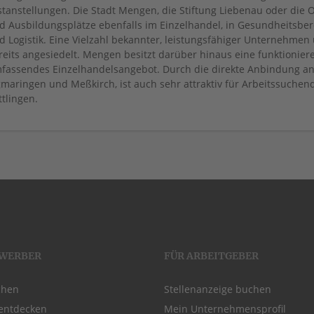
stanstellungen. Die Stadt Mengen, die Stiftung Liebenau oder die
d Ausbildungsplätze ebenfalls im Einzelhandel, in Gesundheitsbere
d Logistik. Eine Vielzahl bekannter, leistungsfähiger Unternehmen 
reits angesiedelt. Mengen besitzt darüber hinaus eine funktionie
fassendes Einzelhandelsangebot. Durch die direkte Anbindung an 
gmaringen und Meßkirch, ist auch sehr attraktiv für Arbeitssuche
ttlingen.
EWERBER
FÜR ARBEITGEBER
chen
Stellenanzeige buchen
entdecken
Mein Unternehmensprofil