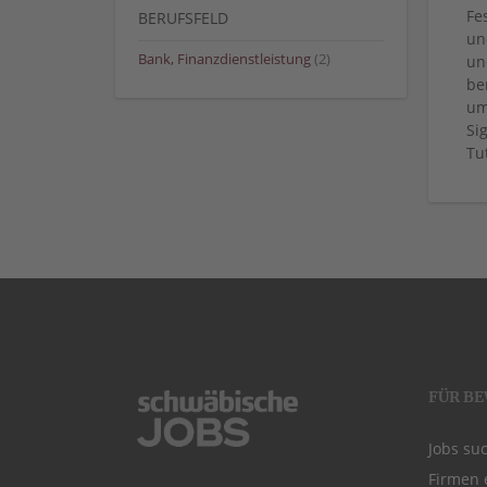
Fe
BERUFSFELD
un
Bank, Finanzdienstleistung
(2)
un
be
um
Si
Tu
FÜR B
Jobs su
Firmen 