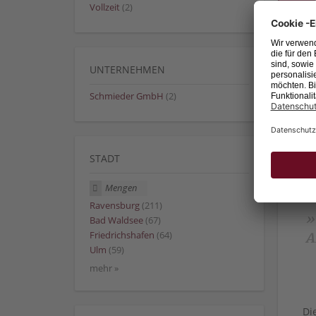
Vollzeit
(2)
UNTERNEHMEN
Schmieder GmbH
(2)
STADT
Mengen
Ravensburg
(211)
»
Bad Waldsee
(67)
Friedrichshafen
(64)
A
Ulm
(59)
mehr »
Di