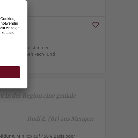
19.07.2026
gionale Spezialist in der
und technischen Fach- und
t in der Region eine geniale
Rudi E. (61) aus Mengen
bildung, Minijob auf 450 € Basis oder