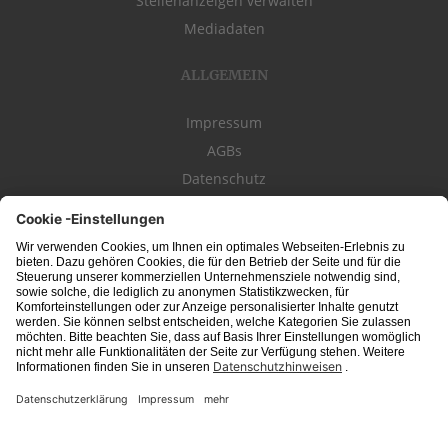
Stellenanzeigen verwalten
Mediadaten
ALLGEMEIN
Impressum
AGBs
Datenschutz
Kontakt
schwäbischeJOBS - die Stellenbörse für die Region
Bodensee
, Schwaben,
Ostalb
und
Allgäu
. Alle Jobs im Süden!
Interessante Stellenangebote für Arbeit in
Vollzeit
oder
Teilzeit
, Jobs für
Auszubildende
, Berufseinsteiger, Fachkräfte und Führungskräfte! Aktuelle
Jobs in Schwaben,
Allgäu
und am
Bodensee
einfach finden im digitalen
Stellenmarkt von
Schwäbischer Zeitung
, Trossinger Zeitung, Ipf- und Jagst-