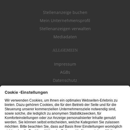
Stellenanzeige buchen
Mein Unternehmensprofil
Stellenanzeigen verwalten
Mediadaten
ALLGEMEIN
Impressum
AGBs
Datenschutz
Kontakt
schwäbischeJOBS - die Stellenbörse für die Region
Bodensee
, Schwaben,
Ostalb
und
Allgäu
. Alle Jobs im Süden!