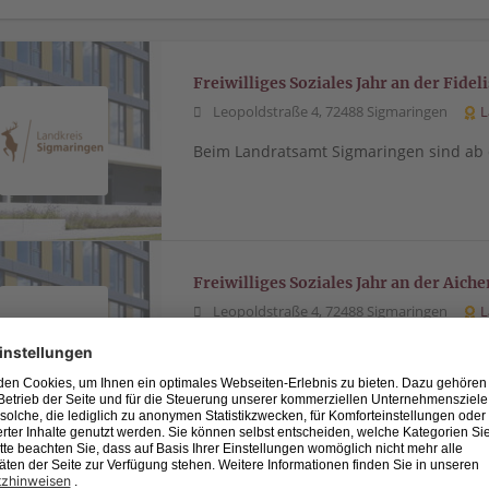
Freiwilliges Soziales Jahr an der Fide
Leopoldstraße 4, 72488 Sigmaringen
L
Beim Landratsamt Sigmaringen sind ab 
Freiwilliges Soziales Jahr an der Aic
Leopoldstraße 4, 72488 Sigmaringen
L
Beim Landratsamt Sigmaringen sind ab 
Bachelor of Arts Soziale Arbeit - mit