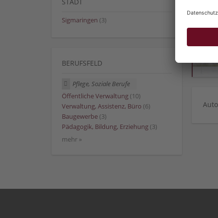
STADT
Sigmaringen
(3)
BERUFSFELD
Pflege, Soziale Berufe
Öffentliche Verwaltung
(10)
Auto
Verwaltung, Assistenz, Büro
(6)
Baugewerbe
(3)
Pädagogik, Bildung, Erziehung
(3)
mehr »