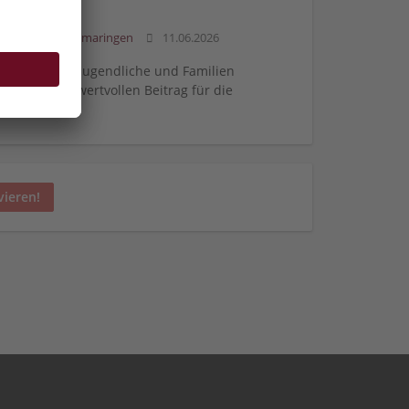
andratsamt Sigmaringen
11.06.2026
n Sie Kinder, Jugendliche und Familien
en so einen wertvollen Beitrag für die
vieren!