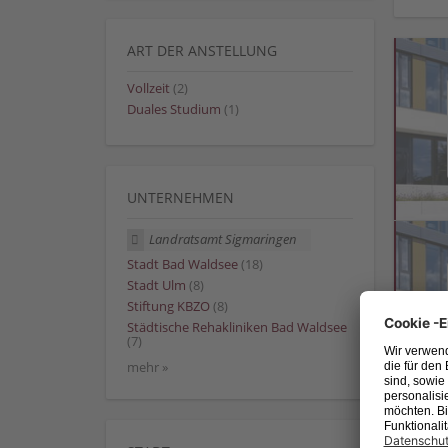
ART DER ANSTELLUNG
Vollzeit
(2)
Duales Studium
(1)
UNTERNEHMEN
Landratsamt Sigmaringen
Stadt Bad Waldsee
(18)
Stadt Ulm
(8)
Stiftung KBZO
(8)
Städtische Rehakliniken Bad Waldsee
(7)
mehr »