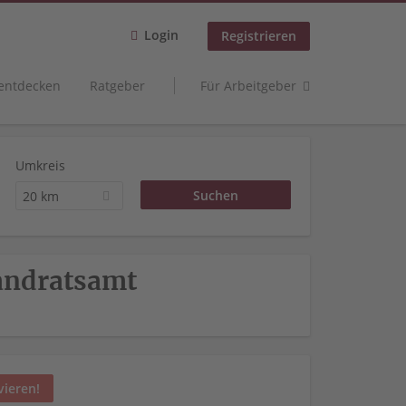
Login
Registrieren
 entdecken
Ratgeber
Für Arbeitgeber
Umkreis
20 km
Landratsamt
vieren!