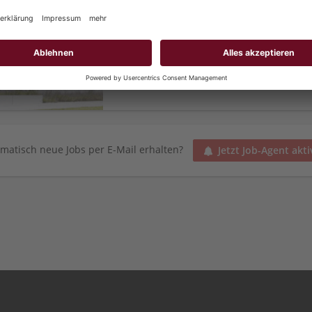
(w/m/d)
Leopoldstraße 4, 72488 Sigmaringen
L
Im Studium der Sozialen Arbeit begleite
in wichtigen Lebenssituationen und leist
Gesellschaft.Beim Landratsamt Sig
matisch neue Jobs per E-Mail erhalten?
Jetzt Job-Agent akti