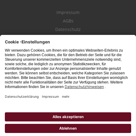
Impressum
AGBs
Datenschutz
Kontakt
schwäbischeJOBS - die Stellenbörse für die Region
Bodensee
, Schwaben,
Ostalb
und
Allgäu
. Alle Jobs im Süden!
Interessante Stellenangebote für Arbeit in
Vollzeit
oder
Teilzeit
, Jobs für
Auszubildende
, Berufseinsteiger, Fachkräfte und Führungskräfte! Aktuelle
Jobs in Schwaben,
Allgäu
und am
Bodensee
einfach finden im digitalen
Stellenmarkt von
Schwäbischer Zeitung
, Trossinger Zeitung, Ipf- und Jagst-
Zeitung, Aalener Nachrichten, Lindauer Zeitung, Gränzbote, Heuberger Bote
und
Südfinder
(ehem. Südjob / jobsüd).
Hinweis: Unabhängig von ihrer konkreten Bezeichnung schließen alle
Berufsbezeichnungen sowohl weibliche, männliche als auch Personen des