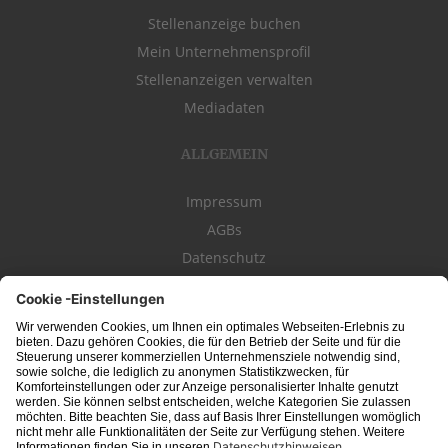
Stellenanzeige buchen
Mein Unternehmensprofil
Stellenanzeigen verwalten
Mediadaten
ALLGEMEIN
Impressum
AGBs
Datenschutz
Kontakt
schwäbischeJOBS - die Stellenbörse für die Region
Bodensee
, Schwaben,
Ostalb
und
Allgäu
. Alle Jobs im Süden!