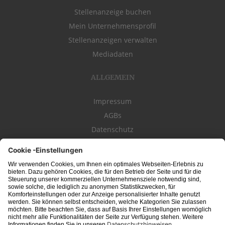
Stellenanzeige buchen
Mein Unternehmensprofil
Stellenanzeigen verwalten
Mediadaten
ALLGEMEIN
Impressum
AGBs
Datenschutz
Kontakt
schwäbischeJOBS - die Stellenbörse für die Region
Bodensee
, Schwaben,
Ostalb
und
Allgäu
. Alle Jobs im Süden!