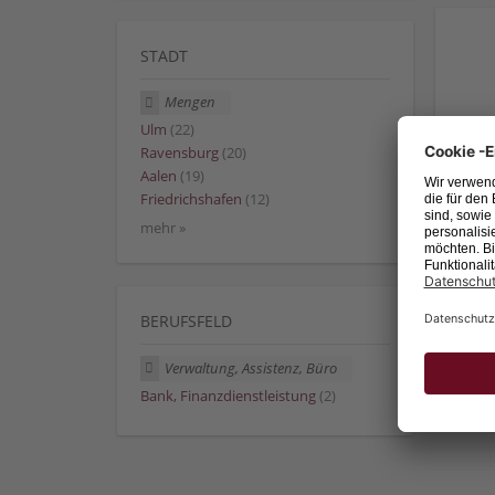
STADT
Mengen
Ulm
(22)
Ravensburg
(20)
Aalen
(19)
Friedrichshafen
(12)
mehr »
BERUFSFELD
Verwaltung, Assistenz, Büro
Bank, Finanzdienstleistung
(2)