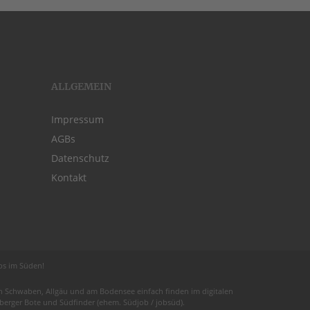
ALLGEMEIN
Impressum
AGBs
Datenschutz
Kontakt
obs im Süden!
 in Schwaben,
Allgäu
und am
Bodensee
einfach finden im digitalen
euberger Bote und
Südfinder
(ehem. Südjob / jobsüd).