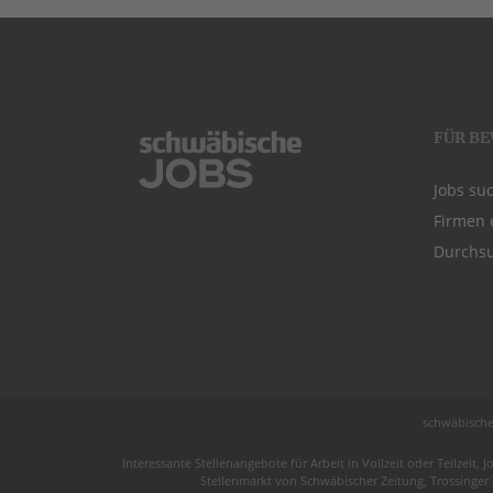
FÜR B
Jobs su
Firmen 
Durchsu
schwäbische
Interessante Stellenangebote für Arbeit in
Vollzeit
oder
Teilzeit
, J
Stellenmarkt von
Schwäbischer Zeitung
, Trossinger