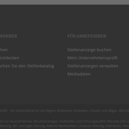
EWERBER
FÜR ARBEITGEBER
chen
Stellenanzeige buchen
entdecken
Mein Unternehmensprofil
chen Sie den Stellenkatalog
Stellenanzeigen verwalten
Mediadaten
JOBS - die Stellenbörse für die Region
Bodensee
, Schwaben,
Ostalb
und
Allgäu
. Alle J
obs für
Auszubildende
, Berufseinsteiger, Fachkräfte und Führungskräfte! Aktuelle Jobs
 Zeitung, Ipf- und Jagst-Zeitung, Aalener Nachrichten, Lindauer Zeitung, Gränzbote, H