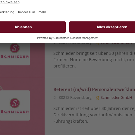
Firmen. Nur eine Bewerbung reicht, u
profitieren.
Mitarbeiter (m/w/d) Vertriebsinnend
88214 Ravensburg
Schmieder GmbH
Schmieder bringt seit über 30 Jahren di
Firmen. Nur eine Bewerbung reicht, u
profitieren.
Referent (m/w/d) Personalentwickl
88212 Ravensburg
Schmieder GmbH
Schmieder ist seit über 40 Jahren der re
Direktvermittlung von kaufmännischen 
Führungskräften.