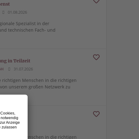
ienst
01.08.2026
gionale Spezialist in der
und technischen Fach- und
ng in Teilzeit
bH
31.07.2026
e richtigen Menschen in die richtigen
m von unserem großen Netzwerk zu
nd Mietrecht
29.07.2026
e richtigen Menschen in die richtigen