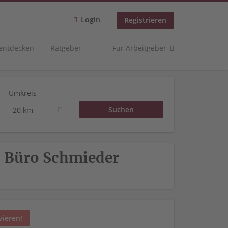
Login
Registrieren
 entdecken
Ratgeber
Für Arbeitgeber
Umkreis
20 km
z, Büro Schmieder
vieren!