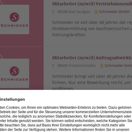
Mitarbeiter (m/w/d) Vertriebsinnend
88348 Bad Saulgau
Schmieder GmbH
Schmieder ist seit über 40 Jahren der re
Direktvermittlung von kaufmännischen 
Führungskräften.
Mitarbeiter (m/w/d) Auftragsabwicklu
88045 Friedrichshafen
Schmieder Gm
Schmieder bringt seit über 40 Jahren di
Firmen. Nur eine Bewerbung reicht, u
profitieren.
Referent (m/w/d) Objektverwaltung u
88212 Ravensburg
Schmieder GmbH
Schmieder bringt seit über 40 Jahren di