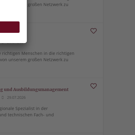
m von unserem großen Netzwerk zu
ienst
29.07.2026
e richtigen Menschen in die richtigen
m von unserem großen Netzwerk zu
ung und Ausbildungsmanagement
29.07.2026
gionale Spezialist in der
und technischen Fach- und