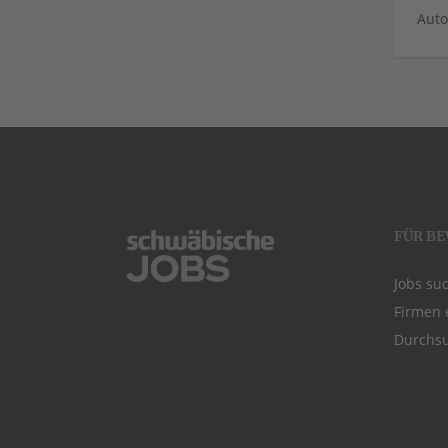
Auto
FÜR B
Jobs su
Firmen 
Durchsu