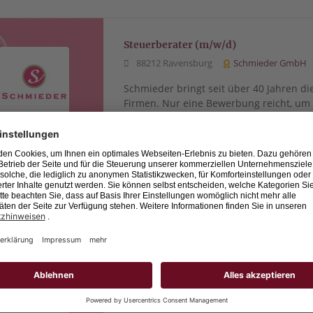
Steuerberater (m/w/d)
88212 Ravensburg
Schmieder GmbH
Schmieder bringt seit über 40 Jahren di
Firmen. Nur eine Bewerbung reicht, u
profitieren.
Mitarbeiter (m/w/d) Rechnungswesen
88212 Ravensburg
Schmieder GmbH
Schmieder bringt seit über 40 Jahren di
Firmen. Nur eine Bewerbung reicht, u
profitieren.
Rechtsanwaltsfachangestellte (m/w/d)