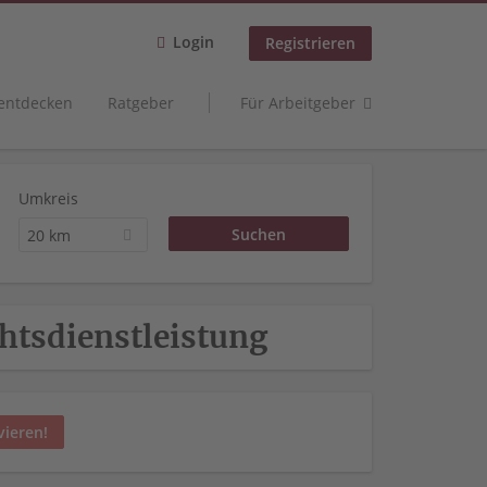
Login
Registrieren
 entdecken
Ratgeber
Für Arbeitgeber
Umkreis
20 km
chtsdienstleistung
vieren!