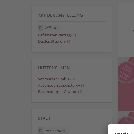
ART DER ANSTELLUNG
Vollzeit
Befristeter Vertrag
(1)
Duales Studium
(1)
UNTERNEHMEN
Schmieder GmbH
(3)
Autohaus Bauschatz RV
(1)
Ravensburger Gruppe
(1)
STADT
Ravensburg