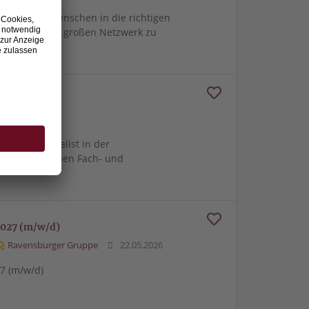
e richtigen Menschen in die richtigen
m von unserem großen Netzwerk zu
16.07.2026
gionale Spezialist in der
und technischen Fach- und
027 (m/w/d)
Ravensburger Gruppe
22.05.2026
7 (m/w/d)