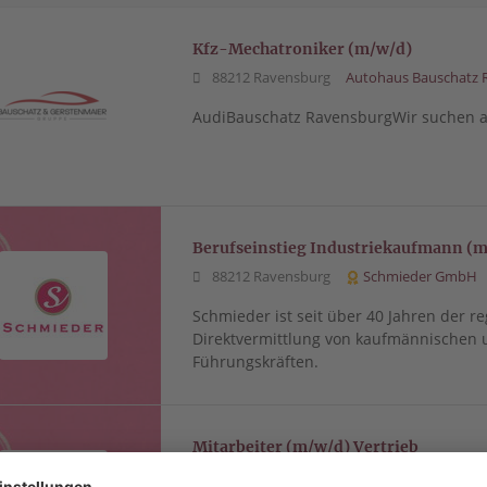
Kfz-Mechatroniker (m/w/d)
88212 Ravensburg
Autohaus Bauschatz 
AudiBauschatz RavensburgWir suchen ab
Berufseinstieg Industriekaufmann (
88212 Ravensburg
Schmieder GmbH
Schmieder ist seit über 40 Jahren der re
Direktvermittlung von kaufmännischen 
Führungskräften.
Mitarbeiter (m/w/d) Vertrieb
88212 Ravensburg
Schmieder GmbH