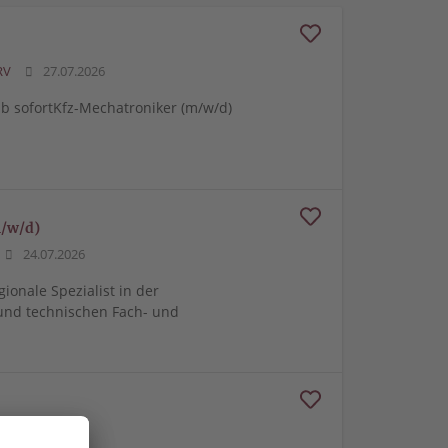
RV
27.07.2026
 sofortKfz-Mechatroniker (m/w/d)
m/w/d)
24.07.2026
gionale Spezialist in der
und technischen Fach- und
24.07.2026