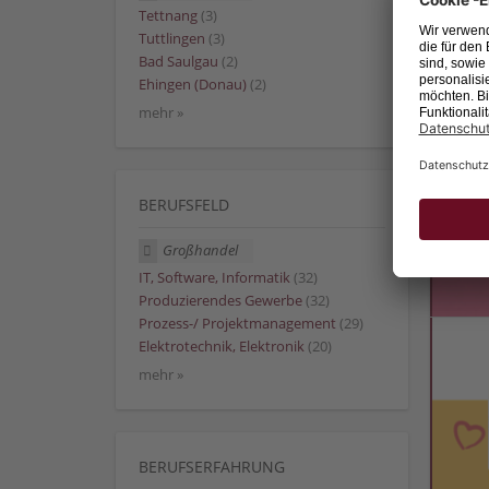
Tettnang
(3)
Tuttlingen
(3)
Bad Saulgau
(2)
Ehingen (Donau)
(2)
mehr »
BERUFSFELD
Großhandel
IT, Software, Informatik
(32)
Produzierendes Gewerbe
(32)
Prozess-/ Projektmanagement
(29)
Elektrotechnik, Elektronik
(20)
mehr »
BERUFSERFAHRUNG