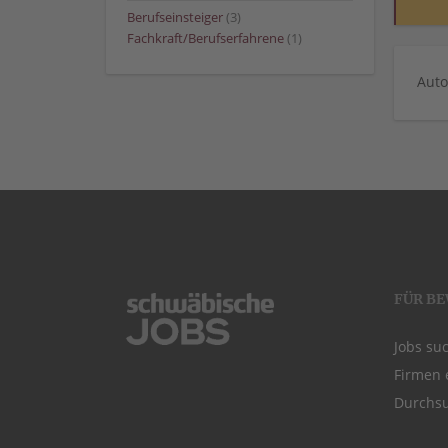
Berufseinsteiger
(3)
Fachkraft/Berufserfahrene
(1)
Auto
FÜR B
Jobs su
Firmen 
Durchsu