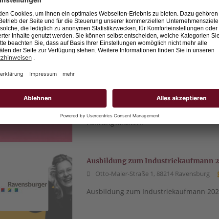
Schmieder bringt seit über 40 Jahren di
Firmen. Nur eine Bewerbung reicht, u
profitieren.
Berufseinsteiger (m/w/d) Vertrieb
88212 Ravensburg
Schmieder GmbH
Schmieder ist seit über 40 Jahren der re
Direktvermittlung von kaufmännischen 
Führungskräften.
Ausbildung zum Industriekaufmann 2
Otto-Maier-Straße 1, 88214 Ravensburg
Ausbildung zum Industriekaufmann 202