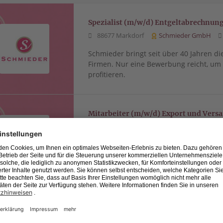
Spezialist (m/w/d) Entgeltabrechnun
88677 Markdorf
Schmieder GmbH
Schmieder bringt seit über 40 Jahren di
Firmen. Nur eine Bewerbung reicht, u
profitieren.
Mitarbeiter (m/w/d) Export und Vers
88677 Markdorf
Schmieder GmbH
Schmieder bringt seit über 40 Jahren di
Firmen. Nur eine Bewerbung reicht, u
profitieren.