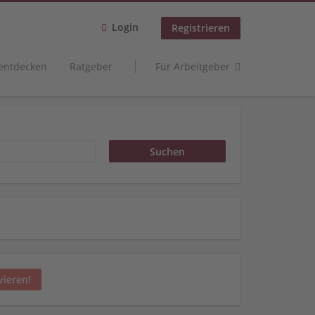
Login
Registrieren
 entdecken
Ratgeber
Für Arbeitgeber
vieren!