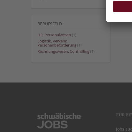
BERUFSFELD
HR, Personalwesen
(1)
Logistik, Verkehr,
Personenbeförderung
(1)
Rechnungswesen, Controlling
(1)
FÜR B
Jobs su