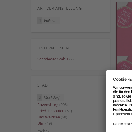
ART DER ANSTELLUNG
Vollzeit
UNTERNEHMEN
Schmieder GmbH
(2)
STADT
Markdorf
Ravensburg
(206)
Friedrichshafen
(51)
Bad Waldsee
(50)
Ulm
(49)
mehr »