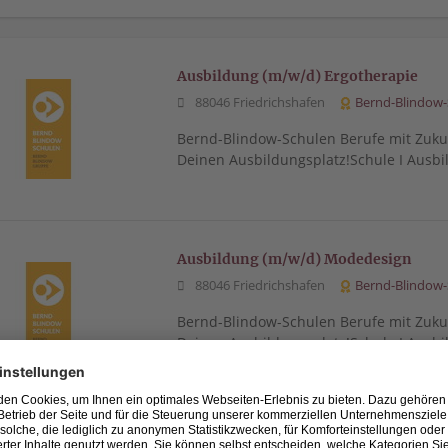
Ausbildung (m/w/d) Ergotherapie
88046 Friedrichshafen
Bernd-Blindow-
Bernd-Blindow-Schulen Berufe mit Zukun
Deinen Ausbildungsplatz!Schule I Ausbi
Ausbildung (m/w/d) Modedesign
88046 Friedrichshafen
Bernd-Blindow-
Bernd-Blindow-Schulen Berufe mit Zukun
Deinen Ausbildungsplatz!Schule I Ausbi
Ausbildung (m/w/d) Physiotherapie