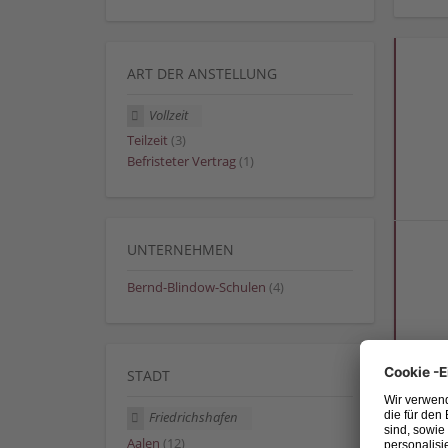
ART DER ANSTELLUNG
Vollzeit
Teilzeit
(3)
Befristeter Vertrag
(1)
UNTERNEHMEN
Bernd-Blindow-Schulen
(4)
STADT
Friedrichshafen
Aalen
(12)