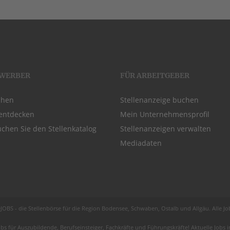
EWERBER
FÜR ARBEITGEBER
chen
Stellenanzeige buchen
entdecken
Mein Unternehmensprofil
chen Sie den Stellenkatalog
Stellenanzeigen verwalten
Mediadaten
JOBS - die Stellenbörse für die Region
Bodensee
, Schwaben,
Ostalb
und
Allgäu
. Alle J
obs für
Auszubildende
, Berufseinsteiger, Fachkräfte und Führungskräfte! Aktuelle Jobs