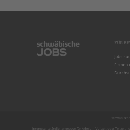
FÜR B
Jobs su
Firmen 
Durchsu
schwäbische
Interessante Stellenangebote für Arbeit in
Vollzeit
oder
Teilzeit
, J