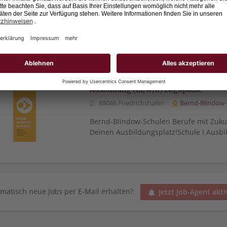
88046 Friedrichshafen
Bernd-Blindow-
Bernd-Blindow-Schulen Berufe mit Zukun
Deinen Ausbildungsplatz!Schule I Ausbi
Ausbildung (m/w/d) Logopädie
88046 Friedrichshafen
Bernd-Blindow-
Bernd-Blindow-Schulen Berufe mit Zukun
Deinen Ausbildungsplatz!Schule I Ausbi
matisch neue Jobs per E-Mail erhalten?
Jetzt Job-Agent akti