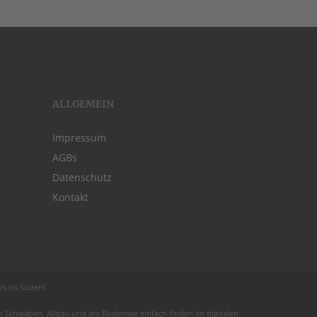
ALLGEMEIN
Impressum
AGBs
Datenschutz
Kontakt
obs im Süden!
 in Schwaben,
Allgäu
und am
Bodensee
einfach finden im digitalen