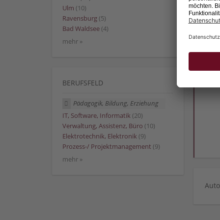
Ulm
(10)
Ravensburg
(5)
Bad Waldsee
(4)
mehr »
BERUFSFELD
Pädagogik, Bildung, Erziehung
IT, Software, Informatik
(20)
Verwaltung, Assistenz, Büro
(10)
Elektrotechnik, Elektronik
(9)
Prozess-/ Projektmanagement
(9)
mehr »
Auto