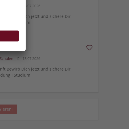
Schulen
13.07.2026
ft!Bewirb Dich jetzt und sichere Dir
ldung I Studium
Schulen
13.07.2026
ft!Bewirb Dich jetzt und sichere Dir
ldung I Studium
vieren!