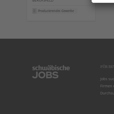
BERUFSFELD
Produzierendes Gewerbe
FÜR B
Jobs su
Firmen 
Durchsu