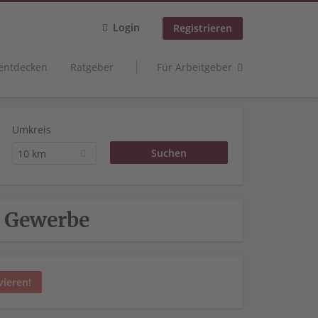
Login
Registrieren
 entdecken
Ratgeber
Für Arbeitgeber
Umkreis
10 km
s Gewerbe
vieren!