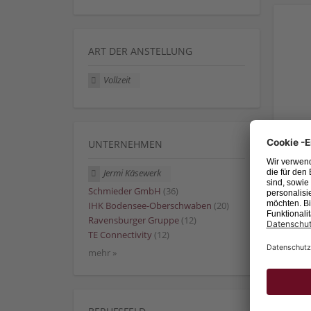
ART DER ANSTELLUNG
Vollzeit
UNTERNEHMEN
Jermi Käsewerk
Schmieder GmbH
(36)
IHK Bodensee-Oberschwaben
(20)
Ravensburger Gruppe
(12)
TE Connectivity
(12)
mehr »