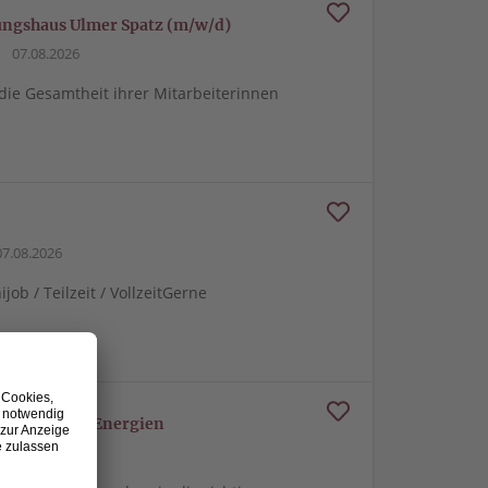
dungshaus Ulmer Spatz (m/w/d)
07.08.2026
 die Gesamtheit ihrer Mitarbeiterinnen
7.08.2026
ob / Teilzeit / VollzeitGerne
erneuerbare Energien
07.08.2026