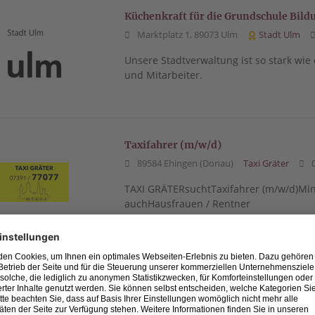
Küchenkraft für die Grundschule Bil
Marktplatz 1, 89073 Ulm
Stadt Ulm
Unsere Stadtverwaltung ist so stark wie
und Mitarbeiter.
Taxifahrer (m/w/d)
89584 Ehingen (Donau)
Taxi Gräter
0
TAXI GRÄTERsuchtTaxifahrer (m/w/d)Minij
auchHausfrauen / Rentner
Technischer Kundenberater (m/w/d) 
88212 Ravensburg
Schmieder GmbH