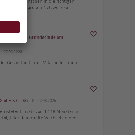
e richtigen Menschen in die richtigen
m von unserem großen Netzwerk zu
reuung für die Grundschule am
07.08.2026
 die Gesamtheit ihrer Mitarbeiterinnen
 GmbH & Co. KG
07.08.2026
 befristeter Einsatz von 12-18 Monaten in
rfolgt der dauerhafte Wechsel an den