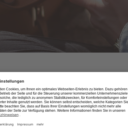
egen
.
ren!"
klicken.
wie oft du den Newsletter