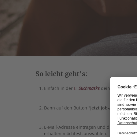
So leicht geht's:
Einfach in der
Suchmaske
deine
Suche anl
Dann auf den Button
"Jetzt Job-Agent aktivie
E-Mail-Adresse eintragen und das Intervall, 
erhalten möchtest, auswählen.