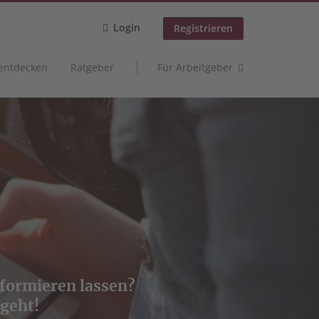
Login
Registrieren
 entdecken
Ratgeber
Für Arbeitgeber
informieren lassen?
 geht!