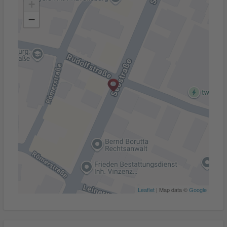
+
−
Leaflet
| Map data ©
Google