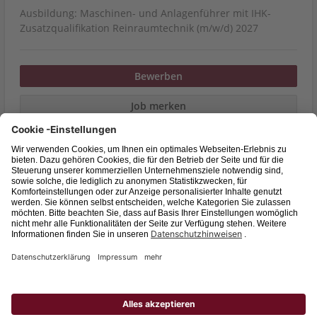
Ausbildung: Maschinen- und Anlagenführer mit IHK-
Zusatzqualifikation Reinraumtechnik (m/w/d) 2027
Bewerben
Job merken
Vetter Pharma-Fertigung GmbH & Co. KG
Ravensburg
Vollzeit
Veröffentlicht am 09.06.2026
Nach weiteren Jobs suchen
Zurück zur Suche