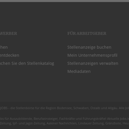
EWERBER
FÜR ARBEITGEBER
chen
Stellenanzeige buchen
entdecken
Mein Unternehmensprofil
chen Sie den Stellenkatalog
Stellenanzeigen verwalten
Mediadaten
JOBS - die Stellenbörse für die Region
Bodensee
, Schwaben,
Ostalb
und
Allgäu
. Alle J
obs für
Auszubildende
, Berufseinsteiger, Fachkräfte und Führungskräfte! Aktuelle Jobs
 Zeitung, Ipf- und Jagst-Zeitung, Aalener Nachrichten, Lindauer Zeitung, Gränzbote, H