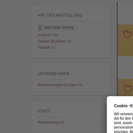
ART DER ANSTELLUNG
Befristeter Vertrag
Vollzeit
(28)
Duales Studium
(3)
Teilzeit
(1)
UNTERNEHMEN
Ravensburger Gruppe
(4)
STADT
Ravensburg
(4)