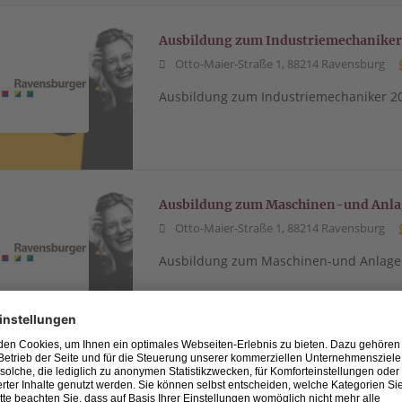
Ausbildung zum Industriemechaniker
Otto-Maier-Straße 1, 88214 Ravensburg
Ausbildung zum Industriemechaniker 2
Ausbildung zum Maschinen-und Anla
Otto-Maier-Straße 1, 88214 Ravensburg
Ausbildung zum Maschinen-und Anlagen
Duales Studium Maschinenbau Produk
Otto-Maier-Straße 1, 88214 Ravensburg