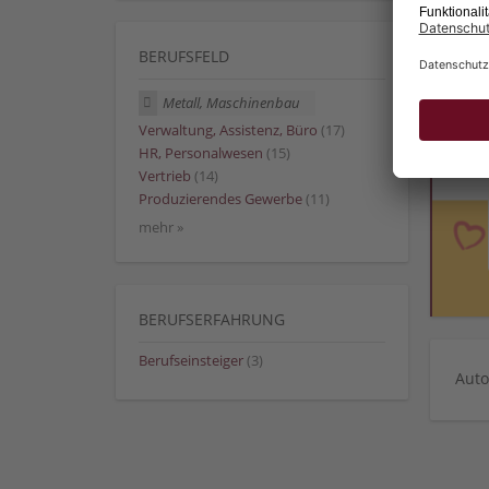
BERUFSFELD
Metall, Maschinenbau
Verwaltung, Assistenz, Büro
(17)
HR, Personalwesen
(15)
Vertrieb
(14)
Produzierendes Gewerbe
(11)
mehr »
BERUFSERFAHRUNG
Berufseinsteiger
(3)
Auto