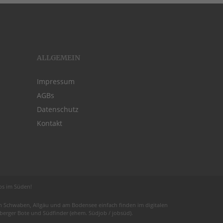
ALLGEMEIN
Impressum
AGBs
Datenschutz
Kontakt
obs im Süden!
 in Schwaben,
Allgäu
und am
Bodensee
einfach finden im digitalen
euberger Bote und
Südfinder
(ehem. Südjob / jobsüd).