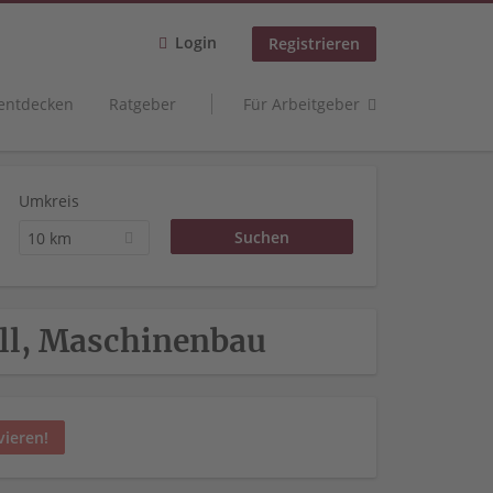
Login
Registrieren
 entdecken
Ratgeber
Für Arbeitgeber
Umkreis
10 km
tall, Maschinenbau
vieren!