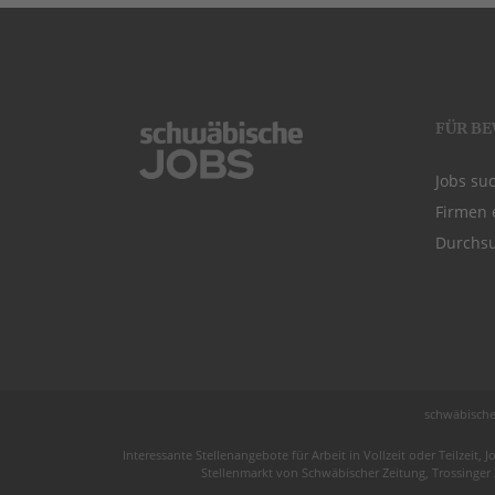
FÜR B
Jobs su
Firmen 
Durchsu
schwäbische
Interessante Stellenangebote für Arbeit in
Vollzeit
oder
Teilzeit
, J
Stellenmarkt von
Schwäbischer Zeitung
, Trossinger