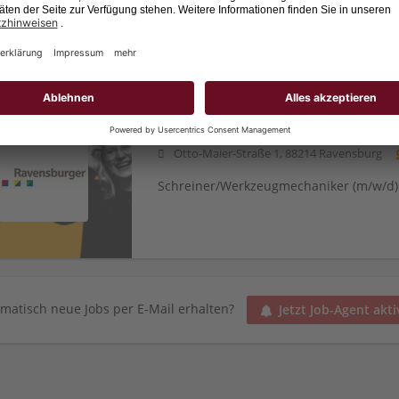
Duales Studium Maschinenbau Produkti
Schreiner/Werkzeugmechaniker (m/w
Otto-Maier-Straße 1, 88214 Ravensburg
Schreiner/Werkzeugmechaniker (m/w/d)
matisch neue Jobs per E-Mail erhalten?
Jetzt Job-Agent akti