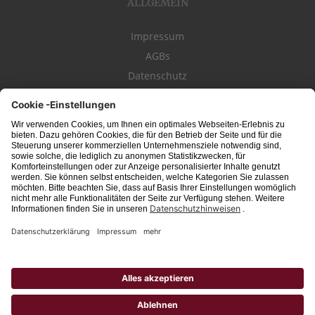
ALLGEMEIN
Impressum
AGBs
Datenschutz
Kontakt
schwäbischeJOBS - die Stellenbörse für die Region
Bodensee
, Schwaben,
Ostalb
und
Allgäu
. Alle Jobs im Süden!
Interessante Stellenangebote für Arbeit in
Vollzeit
oder
Teilzeit
, Jobs für
Auszubildende
, Berufseinsteiger, Fachkräfte und Führungskräfte! Aktuelle
Jobs in Schwaben,
Allgäu
und am
Bodensee
einfach finden im digitalen
Stellenmarkt von
Schwäbischer Zeitung
, Trossinger Zeitung, Ipf- und Jagst-
Zeitung, Aalener Nachrichten, Lindauer Zeitung, Gränzbote, Heuberger Bote
und
Südfinder
(ehem. Südjob / jobsüd).
Hinweis: Unabhängig von ihrer konkreten Bezeichnung schließen alle