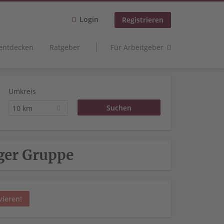
Login
Registrieren
 entdecken
Ratgeber
Für Arbeitgeber
Umkreis
10 km
ger Gruppe
vieren!