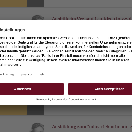
Aushilfe im Verkauf Leutkirch (m/w/d)
Beschäftigungsbasis
Marktstraße 16, 88299 Leutkirch im Allgäu
Aushilfe im Verkauf Leutkirch (m/w/d)
Aushilfe im Verkauf Dresden (m/w/d) 
Webergasse 1, 01067 Dresden
Ravens
Aushilfe im Verkauf Dresden (m/w/d)
Ausbildung zum Industriekaufmann 2