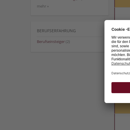
mehr »
BERUFSERFAHRUNG
Berufseinsteiger
(2)