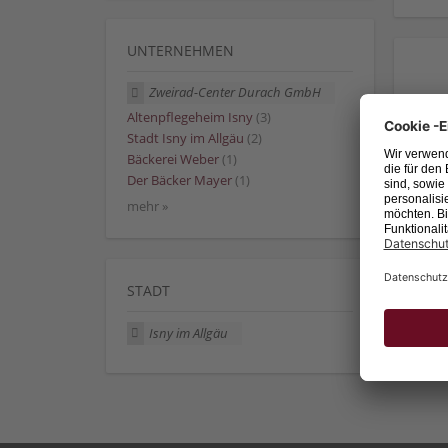
UNTERNEHMEN
Zweirad-Center Durach GmbH
Altenpflegeheim Isny
(3)
Stadt Isny im Allgäu
(2)
Bäckerei Weber
(1)
Der Bäcker Mayer
(1)
mehr »
STADT
Isny im Allgäu