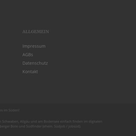
ALLGEMEIN
Impressum
AGBs
Datenschutz
Kontakt
obs im Süden!
 in Schwaben,
Allgäu
und am
Bodensee
einfach finden im digitalen
euberger Bote und
Südfinder
(ehem. Südjob / jobsüd).