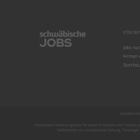
FÜR B
Jobs su
Firmen 
Durchsu
schwäbische
Interessante Stellenangebote für Arbeit in
Vollzeit
oder
Teilzeit
, J
Stellenmarkt von
Schwäbischer Zeitung
, Trossinger