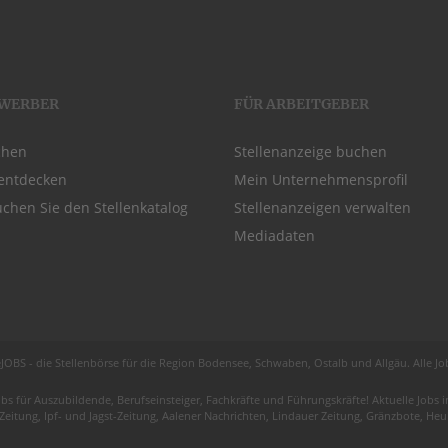
EWERBER
FÜR ARBEITGEBER
chen
Stellenanzeige buchen
entdecken
Mein Unternehmensprofil
chen Sie den Stellenkatalog
Stellenanzeigen verwalten
Mediadaten
JOBS - die Stellenbörse für die Region
Bodensee
, Schwaben,
Ostalb
und
Allgäu
. Alle J
obs für
Auszubildende
, Berufseinsteiger, Fachkräfte und Führungskräfte! Aktuelle Jobs
 Zeitung, Ipf- und Jagst-Zeitung, Aalener Nachrichten, Lindauer Zeitung, Gränzbote, H