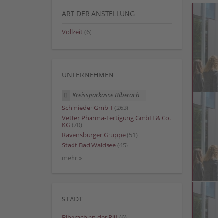
ART DER ANSTELLUNG
Vollzeit
(6)
UNTERNEHMEN
Kreissparkasse Biberach
Schmieder GmbH
(263)
Vetter Pharma-Fertigung GmbH & Co.
KG
(70)
Ravensburger Gruppe
(51)
Stadt Bad Waldsee
(45)
mehr »
STADT
Biberach an der Riß
(6)