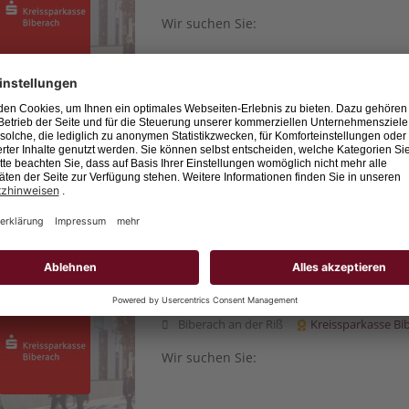
Wir suchen Sie:
Prozess-/Projektmanager (m/w/d) Or
Biberach an der Riß
Kreissparkasse Bi
Wir suchen Sie: Im Prozess- / Projektm
effiziente Wertschöpfungsketten und d
unserem Haus.
Privatkundenberater (m/w/d) medial 
Biberach an der Riß
Kreissparkasse Bi
Wir suchen Sie: