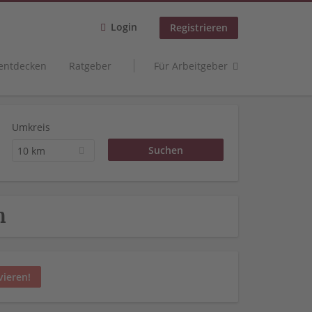
Login
Registrieren
 entdecken
Ratgeber
Für Arbeitgeber
Umkreis
10 km
h
vieren!