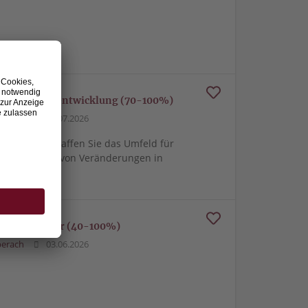
ganisationsentwicklung (70-100%)
berach
17.07.2026
anagement schaffen Sie das Umfeld für
ie Umsetzung von Veränderungen in
und stationär (40-100%)
berach
03.06.2026