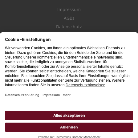
Impressum
AGBs
Datenschutz
Kontakt
schwäbischeJOBS - die Stellenbörse für die Region
Bodensee
, Schwaben,
Ostalb
und
Allgäu
. Alle Jobs im Süden!
Interessante Stellenangebote für Arbeit in
Vollzeit
oder
Teilzeit
, Jobs für
Auszubildende
, Berufseinsteiger, Fachkräfte und Führungskräfte! Aktuelle
Jobs in Schwaben,
Allgäu
und am
Bodensee
einfach finden im digitalen
Stellenmarkt von
Schwäbischer Zeitung
, Trossinger Zeitung, Ipf- und Jagst-
Zeitung, Aalener Nachrichten, Lindauer Zeitung, Gränzbote, Heuberger Bote
und
Südfinder
(ehem. Südjob / jobsüd).
Hinweis: Unabhängig von ihrer konkreten Bezeichnung schließen alle
Berufsbezeichnungen sowohl weibliche, männliche als auch Personen des
dritten Geschlechts mit ein.