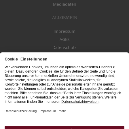
Mediadaten
ALLGEMEIN
Impressum
AGBs
Datenschutz
Kontakt
schwäbischeJOBS - die Stellenbörse für die Region
Bodensee
, Schwaben,
Ostalb
und
Allgäu
. Alle Jobs im Süden!
Interessante Stellenangebote für Arbeit in
Vollzeit
oder
Teilzeit
, Jobs für
Auszubildende
, Berufseinsteiger, Fachkräfte und Führungskräfte! Aktuelle
Jobs in Schwaben,
Allgäu
und am
Bodensee
einfach finden im digitalen
Stellenmarkt von
Schwäbischer Zeitung
, Trossinger Zeitung, Ipf- und Jagst-
Zeitung, Aalener Nachrichten, Lindauer Zeitung, Gränzbote, Heuberger Bote