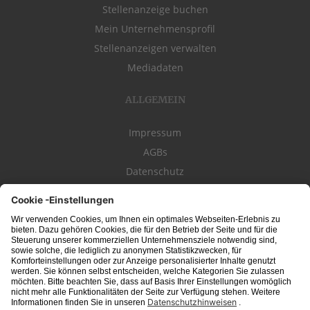
Stellenanzeige buchen
Mein Unternehmensprofil
Stellenanzeigen verwalten
Mediadaten
ALLGEMEIN
Impressum
AGBs
Datenschutz
Kontakt
schwäbischeJOBS - die Stellenbörse für die Region
Bodensee
, Schwaben,
Ostalb
und
Allgäu
. Alle Jobs im Süden!