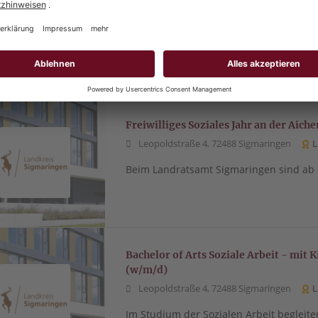
Leopoldstraße 4, 72488 Sigmaringen
L
Beim Landratsamt Sigmaringen sind ab 
Freiwilliges Soziales Jahr an der Aic
Leopoldstraße 4, 72488 Sigmaringen
L
Beim Landratsamt Sigmaringen sind ab 
Bachelor of Arts Soziale Arbeit - mit
(w/m/d)
Leopoldstraße 4, 72488 Sigmaringen
L
Im Studium der Sozialen Arbeit begleite