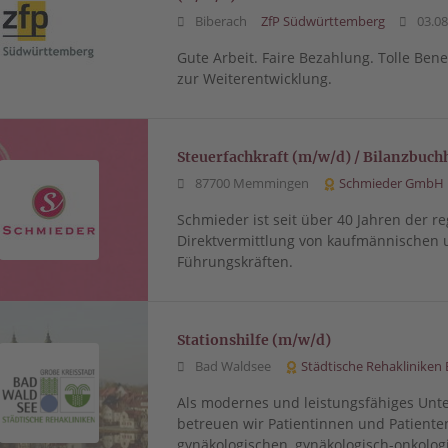
Biberach
ZfP Südwürttemberg
03.08
Gute Arbeit. Faire Bezahlung. Tolle Benef
zur Weiterentwicklung.
Steuerfachkraft (m/w/d) / Bilanzbuch
87700 Memmingen
Schmieder GmbH
Schmieder ist seit über 40 Jahren der re
Direktvermittlung von kaufmännischen 
Führungskräften.
Stationshilfe (m/w/d)
Bad Waldsee
Städtische Rehakliniken
Als modernes und leistungsfähiges Un
betreuen wir Patientinnen und Patient
gynäkologischen, gynäkologisch-onkolo