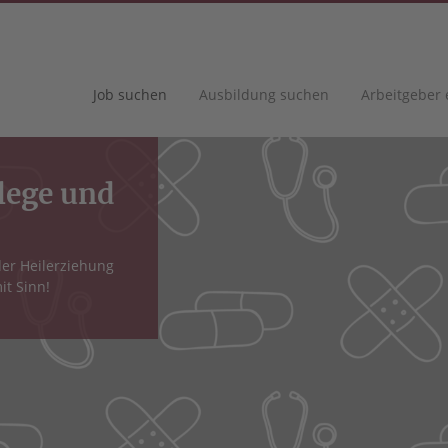
Job suchen
Ausbildung suchen
Arbeitgeber
flege und
der Heilerziehung
it Sinn!