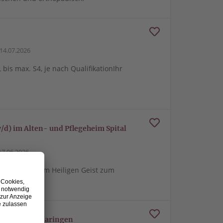
14.07.2026
-L bis max. S4, je nach QualifikationIhr
d) im Alten- und Pflegeheim Spital
7.06.2026
heim Spital zum Heiligen Geist zum
lisschule Sigmaringen