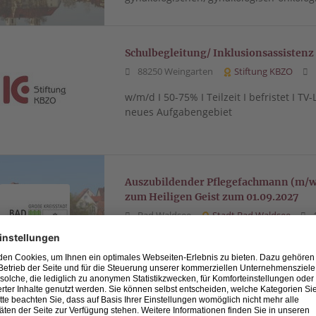
Schulbegleitung/ Inklusionsassistenz
88250 Weingarten
Stiftung KBZO
w/m/d I 50-75% I Teilzeit I befristet I TV
neues Aufgabengebiet
Auszubildender Pflegefachmann (m/w/
zum Heiligen Geist zum 01.09.2027
Bad Waldsee
Stadt Bad Waldsee
1
Wir suchen für unser Alten- und Pflege
01.09.2027 einen
Freiwilliges Soziales Jahr an der Fide