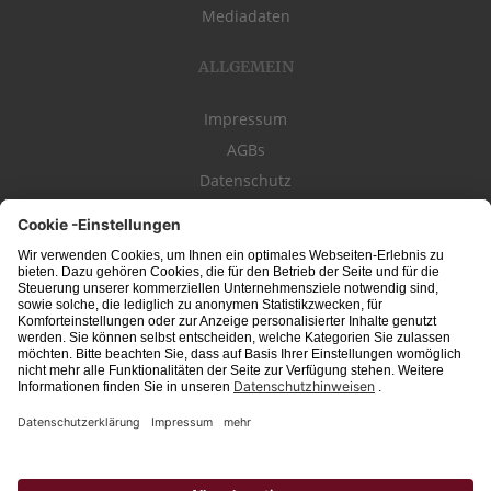
Mediadaten
ALLGEMEIN
Impressum
AGBs
Datenschutz
Kontakt
schwäbischeJOBS - die Stellenbörse für die Region
Bodensee
, Schwaben,
Ostalb
und
Allgäu
. Alle Jobs im Süden!
Interessante Stellenangebote für Arbeit in
Vollzeit
oder
Teilzeit
, Jobs für
Auszubildende
, Berufseinsteiger, Fachkräfte und Führungskräfte! Aktuelle
Jobs in Schwaben,
Allgäu
und am
Bodensee
einfach finden im digitalen
Stellenmarkt von
Schwäbischer Zeitung
, Trossinger Zeitung, Ipf- und Jagst-
Zeitung, Aalener Nachrichten, Lindauer Zeitung, Gränzbote, Heuberger Bote