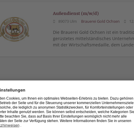
Außendienst (m/w/d)
89073 Ulm
Brauerei Gold Ochsen
12
Die Brauerei Gold Ochsen ist ein traditi
gerüstetes mittelständisches Unternehm
mit der Wirtschaftsmedaille, dem Lande