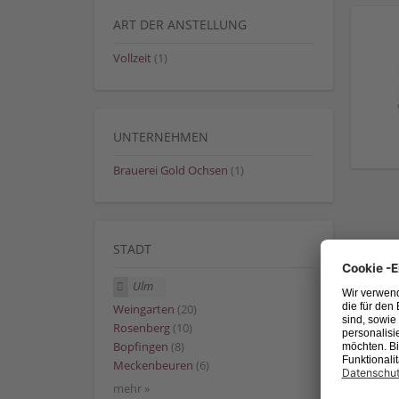
ART DER ANSTELLUNG
Vollzeit
(1)
UNTERNEHMEN
Brauerei Gold Ochsen
(1)
STADT
Ulm
Weingarten
(20)
Rosenberg
(10)
Bopfingen
(8)
Meckenbeuren
(6)
mehr »