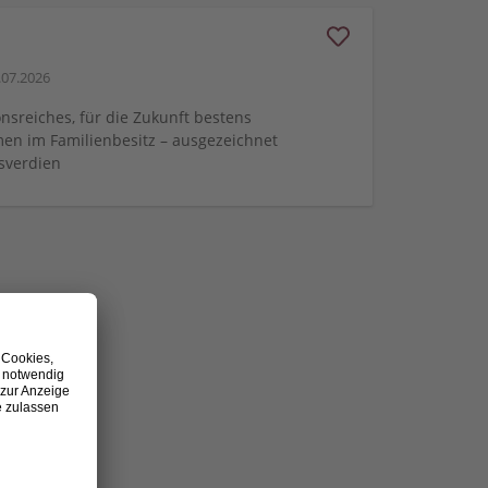
.07.2026
onsreiches, für die Zukunft bestens
en im Familienbesitz – ausgezeichnet
sverdien