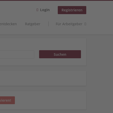
Login
Registrieren
 entdecken
Ratgeber
Für Arbeitgeber
vieren!