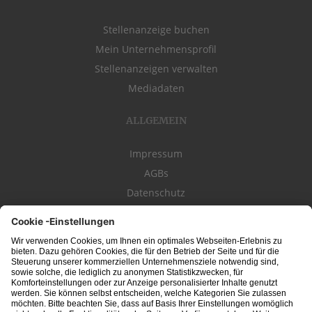
Stellenanzeige buchen
Mein Unternehmensprofil
Stellenanzeigen verwalten
Mediadaten
ALLGEMEIN
Impressum
AGBs
Datenschutz
Kontakt
schwäbischeJOBS - die Stellenbörse für die Region
Bodensee
, Schwaben,
Ostalb
und
Allgäu
. Alle Jobs im Süden!