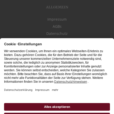
ALLGEMEIN
Impressum
AGBs
Datenschutz
Kontakt
schwäbischeJOBS - die Stellenbörse für die Region
Bodensee
, Schwaben,
Ostalb
und
Allgäu
. Alle Jobs im Süden!
Interessante Stellenangebote für Arbeit in
Vollzeit
oder
Teilzeit
, Jobs für
Auszubildende
, Berufseinsteiger, Fachkräfte und Führungskräfte! Aktuelle
Jobs in Schwaben,
Allgäu
und am
Bodensee
einfach finden im digitalen
Stellenmarkt von
Schwäbischer Zeitung
, Trossinger Zeitung, Ipf- und Jagst-
Zeitung, Aalener Nachrichten, Lindauer Zeitung, Gränzbote, Heuberger Bote
und
Südfinder
(ehem. Südjob / jobsüd).