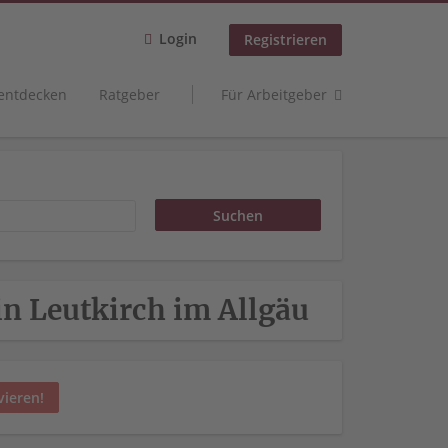
Login
Registrieren
 entdecken
Ratgeber
Für Arbeitgeber
 in Leutkirch im Allgäu
vieren!