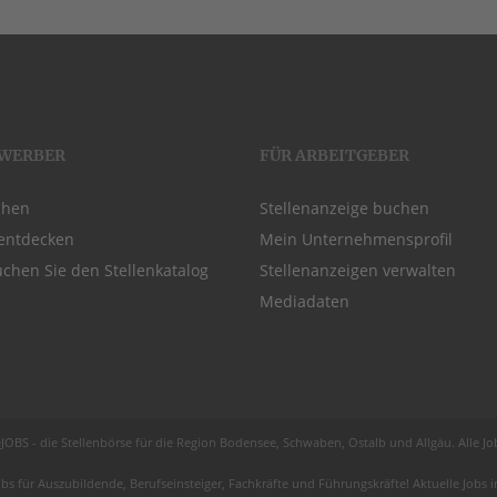
EWERBER
FÜR ARBEITGEBER
chen
Stellenanzeige buchen
entdecken
Mein Unternehmensprofil
chen Sie den Stellenkatalog
Stellenanzeigen verwalten
Mediadaten
JOBS - die Stellenbörse für die Region
Bodensee
, Schwaben,
Ostalb
und
Allgäu
. Alle J
obs für
Auszubildende
, Berufseinsteiger, Fachkräfte und Führungskräfte! Aktuelle Jobs