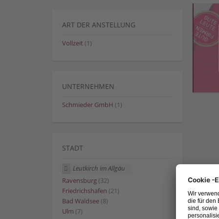
ART DER ANSTELLUNG
Vollzeit
(1)
UNTERNEHMEN
Schmieder GmbH
(1)
STADT
Leutkirch im Allgäu
Ravensburg
(32)
Friedrichshafen
(21)
Bad Waldsee
(8)
Ulm
(7)