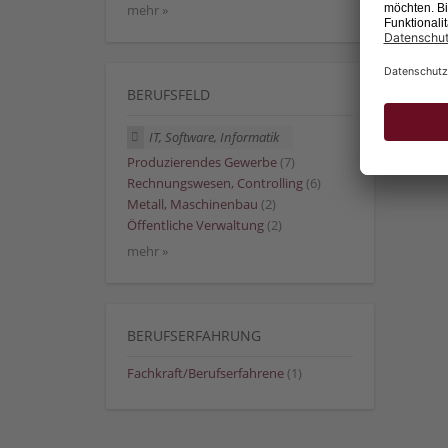
mehr »
BERUFSFELD
IT, Software, Informatik
Produzierendes Gewerbe
(7)
Rechnungswesen, Controlling
(6)
Metall, Maschinenbau
(2)
Öffentliche Verwaltung
(2)
mehr »
BERUFSERFAHRUNG
Fachkraft/Berufserfahrene
(1)