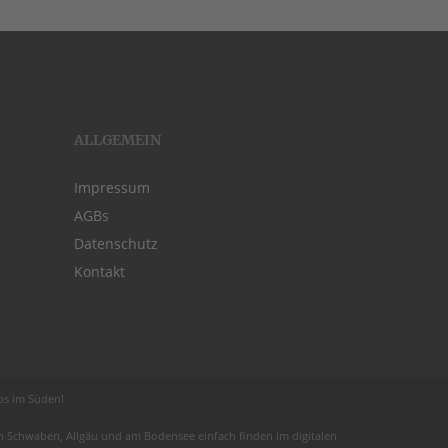
ALLGEMEIN
Impressum
AGBs
Datenschutz
Kontakt
obs im Süden!
 in Schwaben,
Allgäu
und am
Bodensee
einfach finden im digitalen