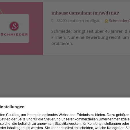
Inhouse Consultant (m/w/d) ERP
88299 Leutkirch im Allgäu
Schmieder
Schmieder bringt seit über 40 Jahren di
Firmen. Nur eine Bewerbung reicht, u
profitieren.